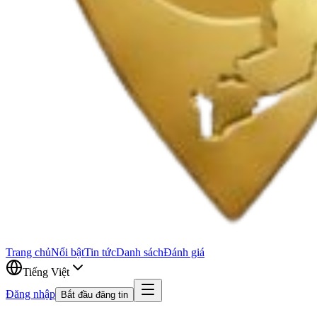
Trang chủ
Nổi bật
Tin tức
Danh sách
Đánh giá
Tiếng Việt
Đăng nhập
Bắt đầu đăng tin