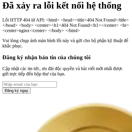
Đã xảy ra lỗi kết nối hệ thống
Lỗi HTTP 404 từ API: <html> <head><title>404 Not Found</title>
</head> <body> <center><h1>404 Not Found</h1></center> <hr>
<center>nginx</center> </body> </html>
Vui lòng chụp ảnh màn hình lỗi này và gửi cho bộ phận kỹ thuật để
khắc phục.
Đăng ký nhận bản tin của chúng tôi
Cập nhật các tin tức, ưu đãi độc quyền và bài viết mới nhất được
gửi trực tiếp đến hộp thư của bạn.
Đăng ký ngay