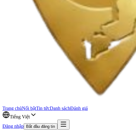
Trang chủ
Nổi bật
Tin tức
Danh sách
Đánh giá
Tiếng Việt
Đăng nhập
Bắt đầu đăng tin