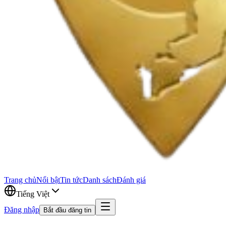
Trang chủ
Nổi bật
Tin tức
Danh sách
Đánh giá
Tiếng Việt
Đăng nhập
Bắt đầu đăng tin