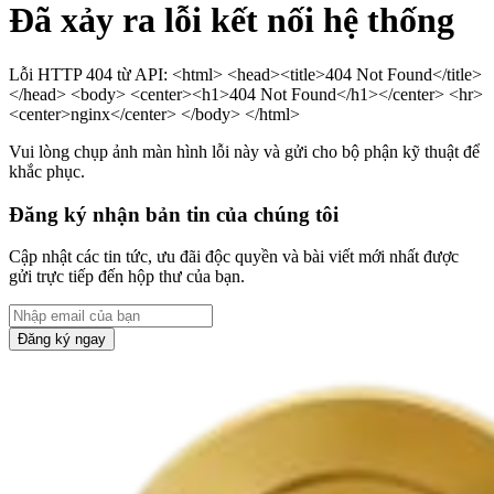
Đã xảy ra lỗi kết nối hệ thống
Lỗi HTTP 404 từ API: <html> <head><title>404 Not Found</title>
</head> <body> <center><h1>404 Not Found</h1></center> <hr>
<center>nginx</center> </body> </html>
Vui lòng chụp ảnh màn hình lỗi này và gửi cho bộ phận kỹ thuật để
khắc phục.
Đăng ký nhận bản tin của chúng tôi
Cập nhật các tin tức, ưu đãi độc quyền và bài viết mới nhất được
gửi trực tiếp đến hộp thư của bạn.
Đăng ký ngay