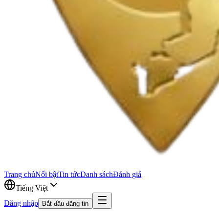
Trang chủ
Nổi bật
Tin tức
Danh sách
Đánh giá
Tiếng Việt
Đăng nhập
Bắt đầu đăng tin