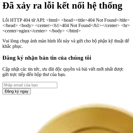
Đã xảy ra lỗi kết nối hệ thống
Lỗi HTTP 404 từ API: <html> <head><title>404 Not Found</title>
</head> <body> <center><h1>404 Not Found</h1></center> <hr>
<center>nginx</center> </body> </html>
Vui lòng chụp ảnh màn hình lỗi này và gửi cho bộ phận kỹ thuật để
khắc phục.
Đăng ký nhận bản tin của chúng tôi
Cập nhật các tin tức, ưu đãi độc quyền và bài viết mới nhất được
gửi trực tiếp đến hộp thư của bạn.
Đăng ký ngay