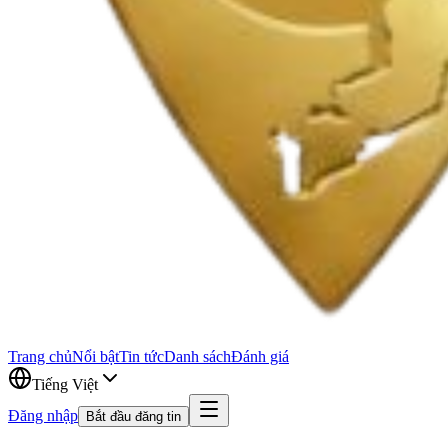
Trang chủ
Nổi bật
Tin tức
Danh sách
Đánh giá
Tiếng Việt
Đăng nhập
Bắt đầu đăng tin