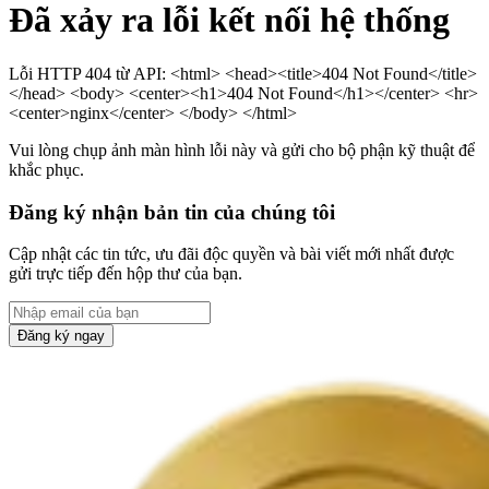
Đã xảy ra lỗi kết nối hệ thống
Lỗi HTTP 404 từ API: <html> <head><title>404 Not Found</title>
</head> <body> <center><h1>404 Not Found</h1></center> <hr>
<center>nginx</center> </body> </html>
Vui lòng chụp ảnh màn hình lỗi này và gửi cho bộ phận kỹ thuật để
khắc phục.
Đăng ký nhận bản tin của chúng tôi
Cập nhật các tin tức, ưu đãi độc quyền và bài viết mới nhất được
gửi trực tiếp đến hộp thư của bạn.
Đăng ký ngay