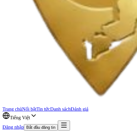
Trang chủ
Nổi bật
Tin tức
Danh sách
Đánh giá
Tiếng Việt
Đăng nhập
Bắt đầu đăng tin