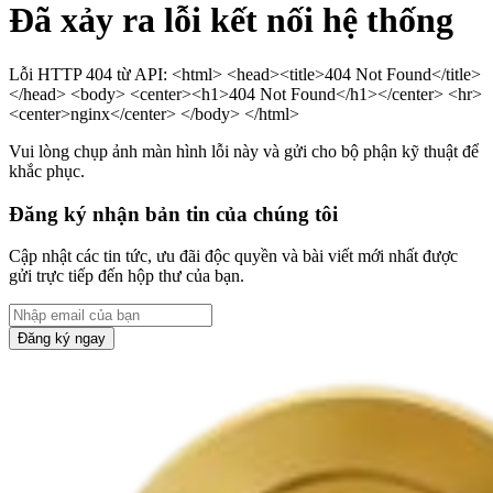
Đã xảy ra lỗi kết nối hệ thống
Lỗi HTTP 404 từ API: <html> <head><title>404 Not Found</title>
</head> <body> <center><h1>404 Not Found</h1></center> <hr>
<center>nginx</center> </body> </html>
Vui lòng chụp ảnh màn hình lỗi này và gửi cho bộ phận kỹ thuật để
khắc phục.
Đăng ký nhận bản tin của chúng tôi
Cập nhật các tin tức, ưu đãi độc quyền và bài viết mới nhất được
gửi trực tiếp đến hộp thư của bạn.
Đăng ký ngay