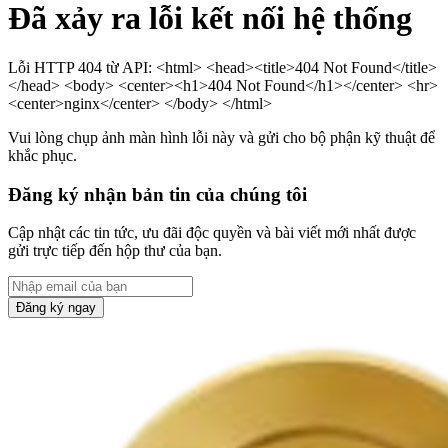
Đã xảy ra lỗi kết nối hệ thống
Lỗi HTTP 404 từ API: <html> <head><title>404 Not Found</title>
</head> <body> <center><h1>404 Not Found</h1></center> <hr>
<center>nginx</center> </body> </html>
Vui lòng chụp ảnh màn hình lỗi này và gửi cho bộ phận kỹ thuật để
khắc phục.
Đăng ký nhận bản tin của chúng tôi
Cập nhật các tin tức, ưu đãi độc quyền và bài viết mới nhất được
gửi trực tiếp đến hộp thư của bạn.
Đăng ký ngay