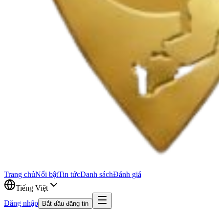
Trang chủ
Nổi bật
Tin tức
Danh sách
Đánh giá
Tiếng Việt
Đăng nhập
Bắt đầu đăng tin