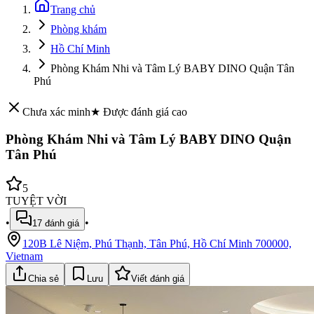
Trang chủ
Phòng khám
Hồ Chí Minh
Phòng Khám Nhi và Tâm Lý BABY DINO Quận Tân
Phú
Chưa xác minh
★ Được đánh giá cao
Phòng Khám Nhi và Tâm Lý BABY DINO Quận
Tân Phú
5
TUYỆT VỜI
•
•
17
đánh giá
120B Lê Niệm, Phú Thạnh, Tân Phú, Hồ Chí Minh 700000,
Vietnam
Chia sẻ
Lưu
Viết đánh giá