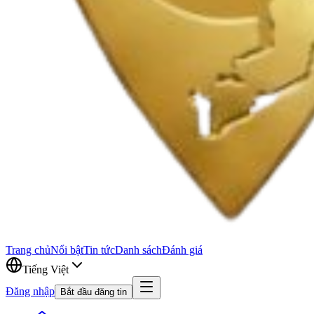
Trang chủ
Nổi bật
Tin tức
Danh sách
Đánh giá
Tiếng Việt
Đăng nhập
Bắt đầu đăng tin