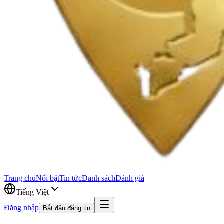
Trang chủ
Nổi bật
Tin tức
Danh sách
Đánh giá
Tiếng Việt
Đăng nhập
Bắt đầu đăng tin