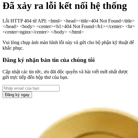
Đã xảy ra lỗi kết nối hệ thống
Lỗi HTTP 404 từ API: <html> <head><title>404 Not Found</title>
</head> <body> <center><h1>404 Not Found</h1></center> <hr>
<center>nginx</center> </body> </html>
Vui lòng chụp ảnh màn hình lỗi này và gửi cho bộ phận kỹ thuật để
khắc phục.
Đăng ký nhận bản tin của chúng tôi
Cập nhật các tin tức, ưu đãi độc quyền và bài viết mới nhất được
gửi trực tiếp đến hộp thư của bạn.
Đăng ký ngay