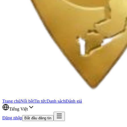
Trang chủ
Nổi bật
Tin tức
Danh sách
Đánh giá
Tiếng Việt
Đăng nhập
Bắt đầu đăng tin