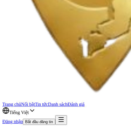
Trang chủ
Nổi bật
Tin tức
Danh sách
Đánh giá
Tiếng Việt
Đăng nhập
Bắt đầu đăng tin