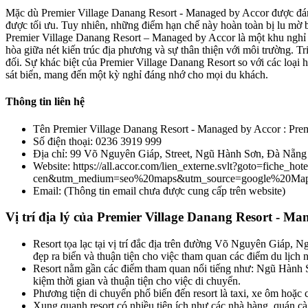
Mặc dù Premier Village Danang Resort - Managed by Accor được đánh 
được tối ưu. Tuy nhiên, những điểm hạn chế này hoàn toàn bị lu mờ
Premier Village Danang Resort – Managed by Accor là một khu nghỉ dưỡ
hòa giữa nét kiến trúc địa phương và sự thân thiện với môi trường. T
đối. Sự khác biệt của Premier Village Danang Resort so với các loại h
sát biển, mang đến một kỳ nghỉ đáng nhớ cho mọi du khách.
Thông tin liên hệ
Tên Premier Village Danang Resort - Managed by Accor : Pre
Số điện thoại: 0236 3919 999
Địa chỉ: 99 Võ Nguyên Giáp, Street, Ngũ Hành Sơn, Đà Nẵng
Website: https://all.accor.com/lien_externe.svlt?goto=fich
cen&utm_medium=seo%20maps&utm_source=google%20Ma
Email: (Thông tin email chưa được cung cấp trên website)
Vị trí địa lý của Premier Village Danang Resort - M
Resort tọa lạc tại vị trí đắc địa trên đường Võ Nguyên Giáp, 
đẹp ra biển và thuận tiện cho việc tham quan các điểm du lịch n
Resort nằm gần các điểm tham quan nổi tiếng như: Ngũ Hành Sơn
kiệm thời gian và thuận tiện cho việc di chuyển.
Phương tiện di chuyển phổ biến đến resort là taxi, xe ôm hoặc 
Xung quanh resort có nhiều tiện ích như các nhà hàng, quán cà 