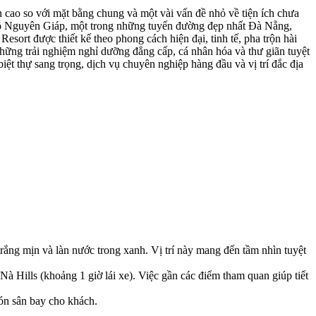
cao so với mặt bằng chung và một vài vấn đề nhỏ về tiện ích chưa
 Võ Nguyên Giáp, một trong những tuyến đường đẹp nhất Đà Nẵng,
sort được thiết kế theo phong cách hiện đại, tinh tế, pha trộn hài
 những trải nghiệm nghỉ dưỡng đẳng cấp, cá nhân hóa và thư giãn tuyệt
biệt thự sang trọng, dịch vụ chuyên nghiệp hàng đầu và vị trí đắc địa
trắng mịn và làn nước trong xanh. Vị trí này mang đến tầm nhìn tuyệt
 Hills (khoảng 1 giờ lái xe). Việc gần các điểm tham quan giúp tiết
đón sân bay cho khách.