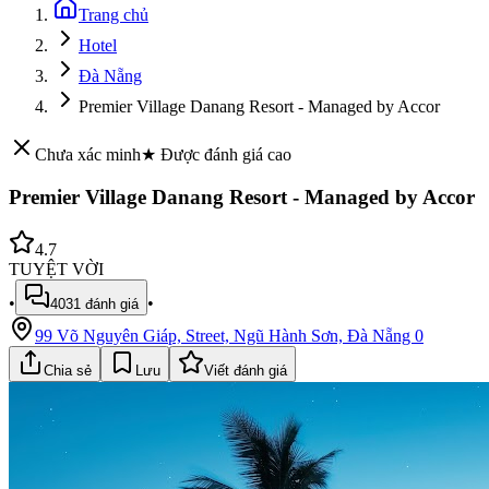
Trang chủ
Hotel
Đà Nẵng
Premier Village Danang Resort - Managed by Accor
Chưa xác minh
★ Được đánh giá cao
Premier Village Danang Resort - Managed by Accor
4.7
TUYỆT VỜI
•
•
4031
đánh giá
99 Võ Nguyên Giáp, Street, Ngũ Hành Sơn, Đà Nẵng 0
Chia sẻ
Lưu
Viết đánh giá