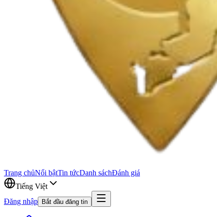
Trang chủ
Nổi bật
Tin tức
Danh sách
Đánh giá
Tiếng Việt
Đăng nhập
Bắt đầu đăng tin