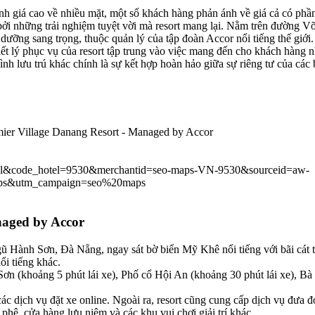
giá cao về nhiều mặt, một số khách hàng phản ánh về giá cả có phần 
 bởi những trải nghiệm tuyệt vời mà resort mang lại. Nằm trên đường
ng sang trọng, thuộc quản lý của tập đoàn Accor nổi tiếng thế giới. Re
riết lý phục vụ của resort tập trung vào việc mang đến cho khách hàng
ình lưu trú khác chính là sự kết hợp hoàn hảo giữa sự riêng tư của các 
mier Village Danang Resort - Managed by Accor
e_hotel&code_hotel=9530&merchantid=seo-maps-VN-9530&sourceid=aw-
ps&utm_campaign=seo%20maps
anaged by Accor
Ngũ Hành Sơn, Đà Nẵng, ngay sát bờ biển Mỹ Khê nổi tiếng với bãi cát 
ổi tiếng khác.
 (khoảng 5 phút lái xe), Phố cổ Hội An (khoảng 30 phút lái xe), Bà Nà
các dịch vụ đặt xe online. Ngoài ra, resort cũng cung cấp dịch vụ đưa 
phê, cửa hàng lưu niệm và các khu vui chơi giải trí khác.