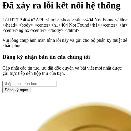
Đã xảy ra lỗi kết nối hệ thống
Lỗi HTTP 404 từ API: <html> <head><title>404 Not Found</title>
</head> <body> <center><h1>404 Not Found</h1></center> <hr>
<center>nginx</center> </body> </html>
Vui lòng chụp ảnh màn hình lỗi này và gửi cho bộ phận kỹ thuật để
khắc phục.
Đăng ký nhận bản tin của chúng tôi
Cập nhật các tin tức, ưu đãi độc quyền và bài viết mới nhất được
gửi trực tiếp đến hộp thư của bạn.
Đăng ký ngay