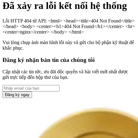
Đã xảy ra lỗi kết nối hệ thống
Lỗi HTTP 404 từ API: <html> <head><title>404 Not Found</title>
</head> <body> <center><h1>404 Not Found</h1></center> <hr>
<center>nginx</center> </body> </html>
Vui lòng chụp ảnh màn hình lỗi này và gửi cho bộ phận kỹ thuật để
khắc phục.
Đăng ký nhận bản tin của chúng tôi
Cập nhật các tin tức, ưu đãi độc quyền và bài viết mới nhất được
gửi trực tiếp đến hộp thư của bạn.
Đăng ký ngay