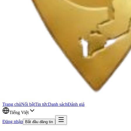
Trang chủ
Nổi bật
Tin tức
Danh sách
Đánh giá
Tiếng Việt
Đăng nhập
Bắt đầu đăng tin