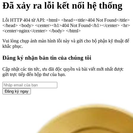
Đã xảy ra lỗi kết nối hệ thống
Lỗi HTTP 404 từ API: <html> <head><title>404 Not Found</title>
</head> <body> <center><h1>404 Not Found</h1></center> <hr>
<center>nginx</center> </body> </html>
Vui lòng chụp ảnh màn hình lỗi này và gửi cho bộ phận kỹ thuật để
khắc phục.
Đăng ký nhận bản tin của chúng tôi
Cập nhật các tin tức, ưu đãi độc quyền và bài viết mới nhất được
gửi trực tiếp đến hộp thư của bạn.
Đăng ký ngay