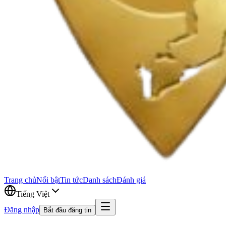
Trang chủ
Nổi bật
Tin tức
Danh sách
Đánh giá
Tiếng Việt
Đăng nhập
Bắt đầu đăng tin