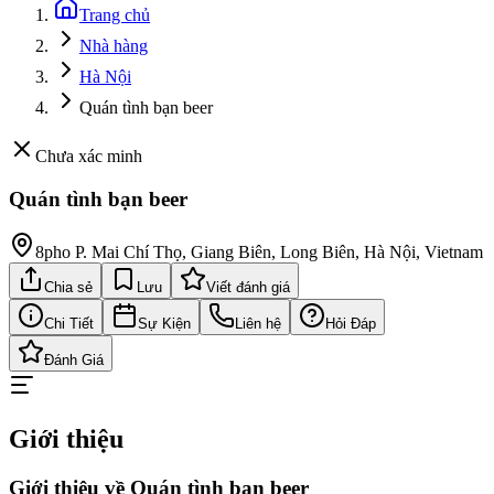
Trang chủ
Nhà hàng
Hà Nội
Quán tình bạn beer
Chưa xác minh
Quán tình bạn beer
8pho P. Mai Chí Thọ, Giang Biên, Long Biên, Hà Nội, Vietnam
Chia sẻ
Lưu
Viết đánh giá
Chi Tiết
Sự Kiện
Liên hệ
Hỏi Đáp
Đánh Giá
Giới thiệu
Giới thiệu về Quán tình bạn beer