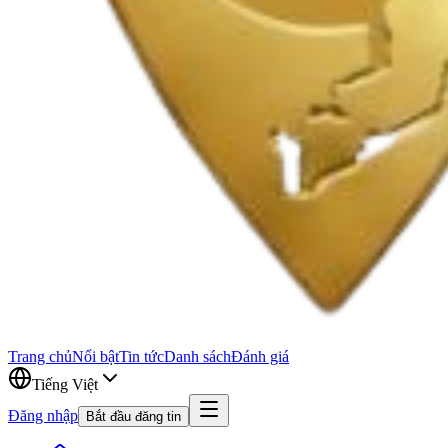
Trang chủ
Nổi bật
Tin tức
Danh sách
Đánh giá
Tiếng Việt
Đăng nhập
Bắt đầu đăng tin