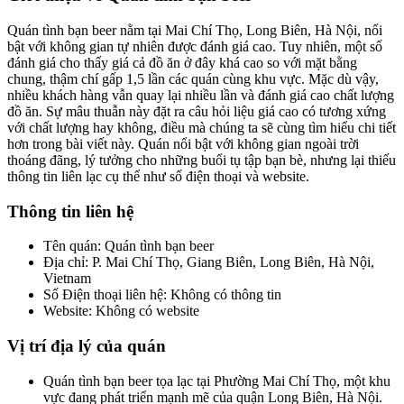
Quán tình bạn beer nằm tại Mai Chí Thọ, Long Biên, Hà Nội, nổi
bật với không gian tự nhiên được đánh giá cao. Tuy nhiên, một số
đánh giá cho thấy giá cả đồ ăn ở đây khá cao so với mặt bằng
chung, thậm chí gấp 1,5 lần các quán cùng khu vực. Mặc dù vậy,
nhiều khách hàng vẫn quay lại nhiều lần và đánh giá cao chất lượng
đồ ăn. Sự mâu thuẫn này đặt ra câu hỏi liệu giá cao có tương xứng
với chất lượng hay không, điều mà chúng ta sẽ cùng tìm hiểu chi tiết
hơn trong bài viết này. Quán nổi bật với không gian ngoài trời
thoáng đãng, lý tưởng cho những buổi tụ tập bạn bè, nhưng lại thiếu
thông tin liên lạc cụ thể như số điện thoại và website.
Thông tin liên hệ
Tên quán: Quán tình bạn beer
Địa chỉ: P. Mai Chí Thọ, Giang Biên, Long Biên, Hà Nội,
Vietnam
Số Điện thoại liên hệ: Không có thông tin
Website: Không có website
Vị trí địa lý của quán
Quán tình bạn beer tọa lạc tại Phường Mai Chí Thọ, một khu
vực đang phát triển mạnh mẽ của quận Long Biên, Hà Nội.