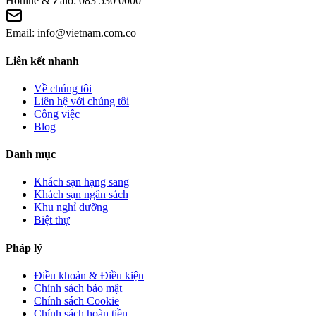
Hotline & Zalo:
083 530 0000
Email:
info@vietnam.com.co
Liên kết nhanh
Về chúng tôi
Liên hệ với chúng tôi
Công việc
Blog
Danh mục
Khách sạn hạng sang
Khách sạn ngân sách
Khu nghỉ dưỡng
Biệt thự
Pháp lý
Điều khoản & Điều kiện
Chính sách bảo mật
Chính sách Cookie
Chính sách hoàn tiền