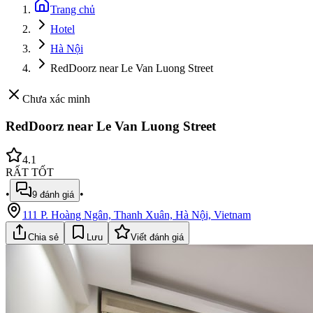
Trang chủ
Hotel
Hà Nội
RedDoorz near Le Van Luong Street
Chưa xác minh
RedDoorz near Le Van Luong Street
4.1
RẤT TỐT
•
•
9
đánh giá
111 P. Hoàng Ngân, Thanh Xuân, Hà Nội, Vietnam
Chia sẻ
Lưu
Viết đánh giá