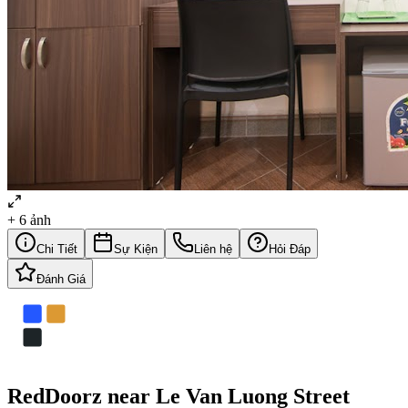
+
6
ảnh
Chi Tiết
Sự Kiện
Liên hệ
Hỏi Đáp
Đánh Giá
RedDoorz near Le Van Luong Street