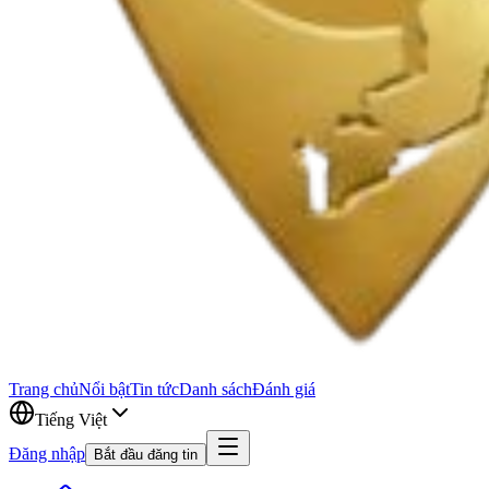
Trang chủ
Nổi bật
Tin tức
Danh sách
Đánh giá
Tiếng Việt
Đăng nhập
Bắt đầu đăng tin