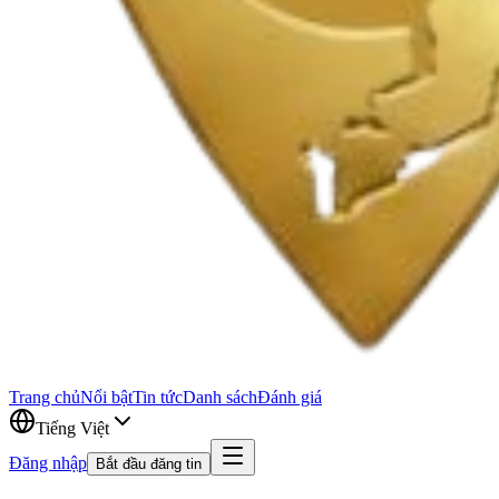
Trang chủ
Nổi bật
Tin tức
Danh sách
Đánh giá
Tiếng Việt
Đăng nhập
Bắt đầu đăng tin