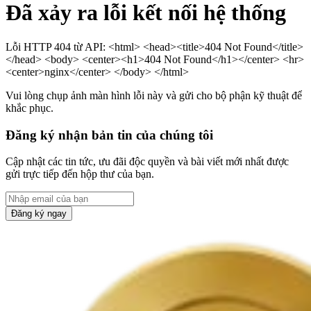
Đã xảy ra lỗi kết nối hệ thống
Lỗi HTTP 404 từ API: <html> <head><title>404 Not Found</title>
</head> <body> <center><h1>404 Not Found</h1></center> <hr>
<center>nginx</center> </body> </html>
Vui lòng chụp ảnh màn hình lỗi này và gửi cho bộ phận kỹ thuật để
khắc phục.
Đăng ký nhận bản tin của chúng tôi
Cập nhật các tin tức, ưu đãi độc quyền và bài viết mới nhất được
gửi trực tiếp đến hộp thư của bạn.
Đăng ký ngay