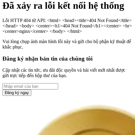
Đã xảy ra lỗi kết nối hệ thống
Lỗi HTTP 404 từ API: <html> <head><title>404 Not Found</title>
</head> <body> <center><h1>404 Not Found</h1></center> <hr>
<center>nginx</center> </body> </html>
Vui lòng chụp ảnh màn hình lỗi này và gửi cho bộ phận kỹ thuật để
khắc phục.
Đăng ký nhận bản tin của chúng tôi
Cập nhật các tin tức, ưu đãi độc quyền và bài viết mới nhất được
gửi trực tiếp đến hộp thư của bạn.
Đăng ký ngay