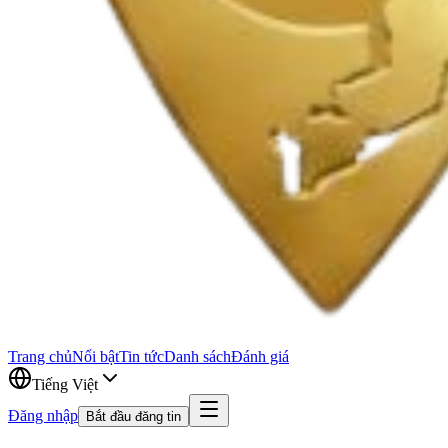
Trang chủ
Nổi bật
Tin tức
Danh sách
Đánh giá
Tiếng Việt
Đăng nhập
Bắt đầu đăng tin