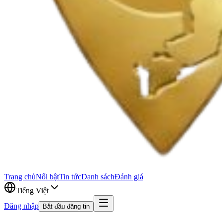
Trang chủ
Nổi bật
Tin tức
Danh sách
Đánh giá
Tiếng Việt
Đăng nhập
Bắt đầu đăng tin