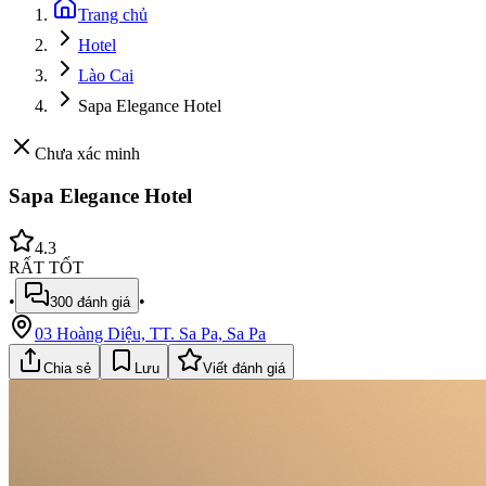
Trang chủ
Hotel
Lào Cai
Sapa Elegance Hotel
Chưa xác minh
Sapa Elegance Hotel
4.3
RẤT TỐT
•
•
300
đánh giá
03 Hoàng Diệu, TT. Sa Pa, Sa Pa
Chia sẻ
Lưu
Viết đánh giá