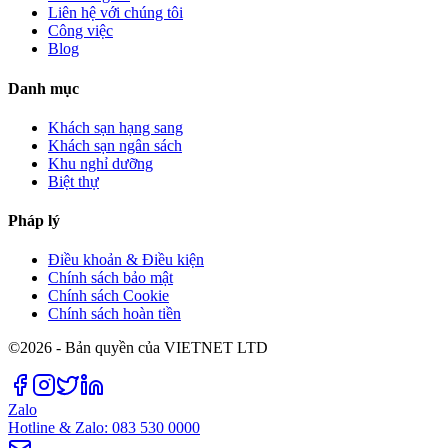
Liên hệ với chúng tôi
Công việc
Blog
Danh mục
Khách sạn hạng sang
Khách sạn ngân sách
Khu nghỉ dưỡng
Biệt thự
Pháp lý
Điều khoản & Điều kiện
Chính sách bảo mật
Chính sách Cookie
Chính sách hoàn tiền
©2026 - Bản quyền của VIETNET LTD
Zalo
Hotline & Zalo: 083 530 0000