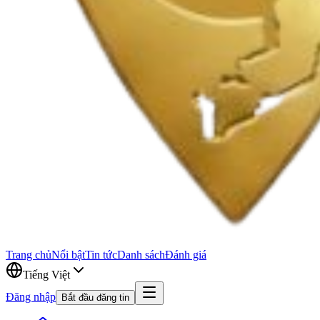
Trang chủ
Nổi bật
Tin tức
Danh sách
Đánh giá
Tiếng Việt
Đăng nhập
Bắt đầu đăng tin