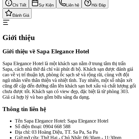
Chi Tiết
Sự Kiện
Liên hệ
Hỏi Đáp
Đánh Giá
Giới thiệu
Giới thiệu về Sapa Elegance Hotel
Sapa Elegance Hotel là một khách sạn nằm ở trung tâm thị trấn
Sapa, cách nhà thờ đá chỉ vài phút đi bộ. Khách sạn được đánh giá
cao về vị trí thuận lợi, phòng ốc sạch sẽ và rộng rãi, cùng với đội
ngũ nhân viên thân thiện và nhiệt tình. Tuy nhiên, một số nhận xét
cũng đề cập đến đường dẫn lên khách sạn hơi xấu và chất lượng gối
chưa được tốt. Khách sạn có view đẹp, đặc biệt là từ phòng 303.
Giá cả hợp lý và bao gồm bữa sáng đa dạng.
Thông tin liên hệ
Tên Sapa Elegance Hotel: Sapa Elegance Hotel
Số điện thoại: 0904 668 588
Địa chỉ: 03 Hoàng Diệu, TT. Sa Pa, Sa Pa
Giờ mở cửa: Thứ Hai - Chủ Nhật: 06:30am - 11:30pm