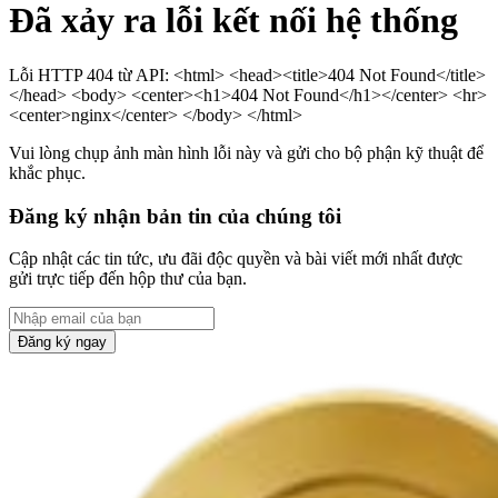
Đã xảy ra lỗi kết nối hệ thống
Lỗi HTTP 404 từ API: <html> <head><title>404 Not Found</title>
</head> <body> <center><h1>404 Not Found</h1></center> <hr>
<center>nginx</center> </body> </html>
Vui lòng chụp ảnh màn hình lỗi này và gửi cho bộ phận kỹ thuật để
khắc phục.
Đăng ký nhận bản tin của chúng tôi
Cập nhật các tin tức, ưu đãi độc quyền và bài viết mới nhất được
gửi trực tiếp đến hộp thư của bạn.
Đăng ký ngay