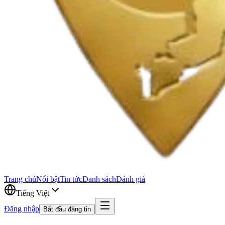
Trang chủ
Nổi bật
Tin tức
Danh sách
Đánh giá
Tiếng Việt
Đăng nhập
Bắt đầu đăng tin