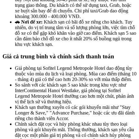
trạng giao thông. Du khách có thể sử dụng taxi, Grab, hoặc
xe buýt sân bay để di chuyển. Chi phí taxi/Grab dao động
khoảng 300.000 - 400.000 VNĐ.
🚗 Nơi để xe:
Khách sạn có bãi đỗ xe riêng cho khách. Tuy
nhiên, do vị trí trung tâm và số lượng phòng lớn, việc tìm chỗ
đỗ xe có thể gặp khó khăn vào giờ cao điểm. Khách sạn 5 sao
cần đảm bảo chỗ đỗ xe cho ít nhất 20% số buồng ngủ trong
khu vực khách sạn.
Giá cả trung bình và chính sách thanh toán
Giá phòng tại Sofitel Legend Metropole Hotel dao động tùy
thuộc vào mùa du lịch và loại phòng. Mùa cao điểm (tháng 10
- tháng 4) giá có thể cao hơn 20-30% so với mùa thấp điểm.
So sánh với các khách sạn 5 sao khác trong khu vực như
InterContinental Hanoi Westlake, giá phòng tại Sofitel
Legend Metropole Hotel thường cao hơn một chút, phản ánh
vị thế lịch sử và thương hiệu.
Khách sạn thường xuyên có các gói khuyến mãi như "Stay
Longer & Save," "Advance Purchase," hoặc các ưu đãi dành
riêng cho thành viên Accor.
Chính sách đặt cọc và hủy phòng khác nhau tùy theo loại
phòng và gói khuyến mãi. Thông thường, khách sạn yêu cầu
đặt cọc một phần giá trị phòng và có chính sách hủy phòng