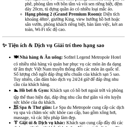
phê, phòng tắm với bồn tắm và vòi sen riêng biệt, đệm
dày 20cm, tủ đựng quần áo có nhiều loại mắc áo.
Hạng phòng 2 (Grand Premium Room):
Diện tích
khoảng 48m², giường King, view hướng hồ bơi hoặc
sân vườn, phòng khách riêng biệt, bàn làm việc, két an
toàn, Wi-Fi tốc độ cao.
✨ Tiện ích & Dịch vụ Giải trí theo hạng sao
🍽️ Nhà hàng & Ăn uống:
Sofitel Legend Metropole Hotel
có nhiều nhà hàng và quán bar phục vụ các món ăn đa dạng
từ ẩm thực Việt Nam truyền thống đến các món ăn quốc tế.
Số lượng chỗ ngồi đáp ứng tiêu chuẩn của khách sạn 5 sao.
Tuy nhiên, cần đảm bảo dịch vụ 24/24 giờ để đáp ứng nhu
cầu của khách hàng.
🏊 Hồ bơi & Gym:
Khách sạn có hồ bơi ngoài trời và phòng
tập thể thao hiện đại, đáp ứng nhu cầu thư giãn và rèn luyện
sức khỏe của du khách.
🧖 Spa & Thư giãn:
Le Spa du Metropole cung cấp các dịch
vụ spa và chăm sóc sức khỏe cao cấp, bao gồm xông hơi,
massage, và các liệu pháp làm đẹp.
👔 Giặt ủi & Dịch vụ khác:
Khách sạn cung cấp đầy đủ các