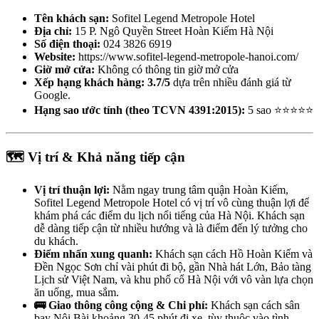
Tên khách sạn:
Sofitel Legend Metropole Hotel
Địa chỉ:
15 P. Ngô Quyền Street Hoàn Kiếm Hà Nội
Số điện thoại:
024 3826 6919
Website:
https://www.sofitel-legend-metropole-hanoi.com/
Giờ mở cửa:
Không có thông tin giờ mở cửa
Xếp hạng khách hàng:
3.7/5
dựa trên nhiều đánh giá từ
Google.
Hạng sao ước tính (theo TCVN 4391:2015):
5 sao ⭐⭐⭐⭐⭐
🗺️ Vị trí & Khả năng tiếp cận
Vị trí thuận lợi:
Nằm ngay trung tâm quận Hoàn Kiếm,
Sofitel Legend Metropole Hotel có vị trí vô cùng thuận lợi để
khám phá các điểm du lịch nổi tiếng của Hà Nội. Khách sạn
dễ dàng tiếp cận từ nhiều hướng và là điểm đến lý tưởng cho
du khách.
Điểm nhấn xung quanh:
Khách sạn cách Hồ Hoàn Kiếm và
Đền Ngọc Sơn chỉ vài phút đi bộ, gần Nhà hát Lớn, Bảo tàng
Lịch sử Việt Nam, và khu phố cổ Hà Nội với vô vàn lựa chọn
ăn uống, mua sắm.
🚌 Giao thông công cộng & Chi phí:
Khách sạn cách sân
bay Nội Bài khoảng 30-45 phút đi xe, tùy thuộc vào tình