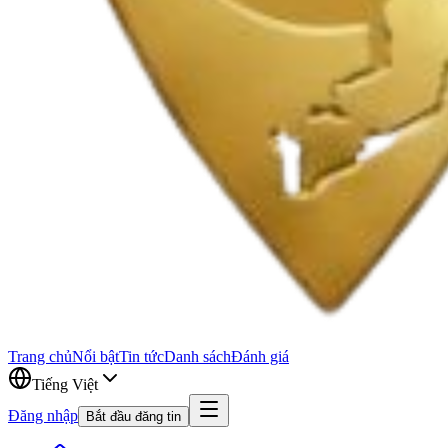
Trang chủ
Nổi bật
Tin tức
Danh sách
Đánh giá
Tiếng Việt
Đăng nhập
Bắt đầu đăng tin