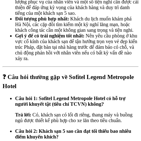
lượng phục vụ của nhân viên và một số tiện nghi cần được cải
thiện để đáp ứng kỳ vọng của khách hàng và duy trì danh
tiếng của một khách sạn 5 sao.
Đối tượng phù hợp nhất:
Khách du lịch muốn khám phá
Hà Nội, các cặp đôi tìm kiếm một kỳ nghỉ lãng mạn, hoặc
khách công tác cần một không gian sang trọng và tiện nghi.
Gợi ý để có trải nghiệm tốt nhất:
Nên yêu cầu phòng ở khu
vực cổ kính của khách sạn để tận hưởng trọn vẹn vẻ đẹp kiến
trúc Pháp, đặt bàn tại nhà hàng trước để đảm bảo có chỗ, và
chủ động phản hồi với nhân viên nếu có bất kỳ vấn đề nào
xảy ra.
❓ Câu hỏi thường gặp về Sofitel Legend Metropole
Hotel
Câu hỏi 1: Sofitel Legend Metropole Hotel có hỗ trợ
người khuyết tật (tiêu chí TCVN) không?
Trả lời:
Có, khách sạn có lối đi riêng, thang máy và buồng
ngủ được thiết kế phù hợp cho xe lăn theo tiêu chuẩn.
Câu hỏi 2: Khách sạn 5 sao cần đạt tối thiểu bao nhiêu
điểm khuyến khích?