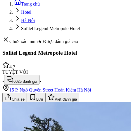
Trang chủ
Hotel
Hà Nội
Sofitel Legend Metropole Hotel
Chưa xác minh
★ Được đánh giá cao
Sofitel Legend Metropole Hotel
4.7
TUYỆT VỜI
•
•
6025
đánh giá
15 P. Ngô Quyền Street Hoàn Kiếm Hà Nội
Chia sẻ
Lưu
Viết đánh giá