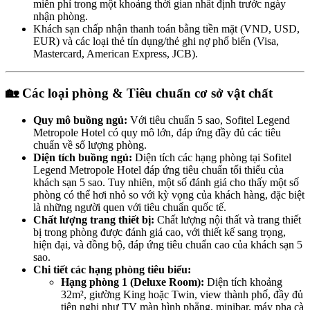
miễn phí trong một khoảng thời gian nhất định trước ngày
nhận phòng.
Khách sạn chấp nhận thanh toán bằng tiền mặt (VND, USD,
EUR) và các loại thẻ tín dụng/thẻ ghi nợ phổ biến (Visa,
Mastercard, American Express, JCB).
🏡 Các loại phòng & Tiêu chuẩn cơ sở vật chất
Quy mô buồng ngủ:
Với tiêu chuẩn 5 sao, Sofitel Legend
Metropole Hotel có quy mô lớn, đáp ứng đầy đủ các tiêu
chuẩn về số lượng phòng.
Diện tích buồng ngủ:
Diện tích các hạng phòng tại Sofitel
Legend Metropole Hotel đáp ứng tiêu chuẩn tối thiểu của
khách sạn 5 sao. Tuy nhiên, một số đánh giá cho thấy một số
phòng có thể hơi nhỏ so với kỳ vọng của khách hàng, đặc biệt
là những người quen với tiêu chuẩn quốc tế.
Chất lượng trang thiết bị:
Chất lượng nội thất và trang thiết
bị trong phòng được đánh giá cao, với thiết kế sang trọng,
hiện đại, và đồng bộ, đáp ứng tiêu chuẩn cao của khách sạn 5
sao.
Chi tiết các hạng phòng tiêu biểu:
Hạng phòng 1 (Deluxe Room):
Diện tích khoảng
32m², giường King hoặc Twin, view thành phố, đầy đủ
tiện nghi như TV màn hình phẳng, minibar, máy pha cà