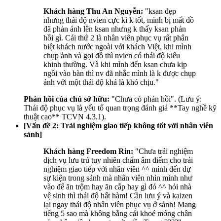
Khách hàng Thu An Nguyễn:
"ksan đẹp
nhưng thái độ nvien cực kì k tốt, mình bị mất đồ
đã phản ánh lên ksan nhưng k thấy ksan phản
hồi gì. Cái thứ 2 là nhân viên phục vụ rất phân
biệt khách nước ngoài với khách Việt, khi mình
chụp ảnh và gọi đồ thì nvien có thái độ kiểu
khinh thường. Và khi mình đến ksan chưa kịp
ngồi vào bàn thì nv đã nhắc mình là k được chụp
ảnh với một thái độ khá là khó chịu."
Phản hồi của chủ sở hữu:
"Chưa có phản hồi". (Lưu ý:
Thái độ phục vụ là yếu tố quan trọng đánh giá **Tay nghề kỹ
thuật cao** TCVN 4.3.1).
[Vấn đề 2: Trải nghiệm giao tiếp không tốt với nhân viên
sảnh]
Khách hàng Freedom Rin:
"Chưa trải nghiệm
dịch vụ lưu trú tuy nhiên chấm âm điểm cho trải
nghiệm giao tiếp với nhân viên ^^ mình đến dự
sự kiện trong sảnh mà nhân viên nhìn mình như
vào để ăn trộm hay ăn cắp hay gì đó ^^ hỏi nhà
vệ sinh thì thái độ hất hàm! Cần lưu ý và kaizen
lại ngay thái độ nhân viên phục vụ ở sảnh! Mang
tiếng 5 sao mà không bằng cái khoé móng chân