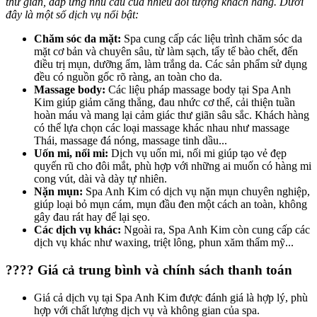
thư giãn, đáp ứng nhu cầu của nhiều đối tượng khách hàng. Dưới
đây là một số dịch vụ nổi bật:
Chăm sóc da mặt:
Spa cung cấp các liệu trình chăm sóc da
mặt cơ bản và chuyên sâu, từ làm sạch, tẩy tế bào chết, đến
điều trị mụn, dưỡng ẩm, làm trắng da. Các sản phẩm sử dụng
đều có nguồn gốc rõ ràng, an toàn cho da.
Massage body:
Các liệu pháp massage body tại Spa Anh
Kim giúp giảm căng thẳng, đau nhức cơ thể, cải thiện tuần
hoàn máu và mang lại cảm giác thư giãn sâu sắc. Khách hàng
có thể lựa chọn các loại massage khác nhau như massage
Thái, massage đá nóng, massage tinh dầu...
Uốn mi, nối mi:
Dịch vụ uốn mi, nối mi giúp tạo vẻ đẹp
quyến rũ cho đôi mắt, phù hợp với những ai muốn có hàng mi
cong vút, dài và dày tự nhiên.
Nặn mụn:
Spa Anh Kim có dịch vụ nặn mụn chuyên nghiệp,
giúp loại bỏ mụn cám, mụn đầu đen một cách an toàn, không
gây đau rát hay để lại sẹo.
Các dịch vụ khác:
Ngoài ra, Spa Anh Kim còn cung cấp các
dịch vụ khác như waxing, triệt lông, phun xăm thẩm mỹ...
???? Giá cả trung bình và chính sách thanh toán
Giá cả dịch vụ tại Spa Anh Kim được đánh giá là hợp lý, phù
hợp với chất lượng dịch vụ và không gian của spa.