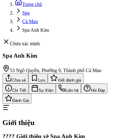
Trang chủ
Spa
Cà Mau
Spa Anh Kim
Chưa xác minh
Spa Anh Kim
53 Ngô Quyền, Phường 9, Thành phố Cà Mau
Chia sẻ
Lưu
Viết đánh giá
Chi Tiết
Sự Kiện
Liên hệ
Hỏi Đáp
Đánh Giá
Giới thiệu
???? Giới thiệu về Spa Anh Kim