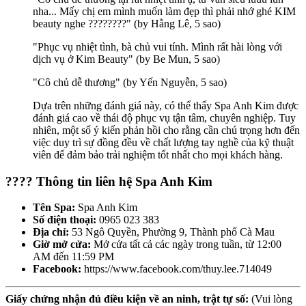
nha... Mấy chị em mình muốn làm đẹp thì phải nhớ ghé KIM
beauty nghe ????????" (by Hằng Lê, 5 sao)
"Phục vụ nhiệt tình, bà chủ vui tính. Mình rất hài lòng với
dịch vụ ở Kim Beauty" (by Be Mun, 5 sao)
"Cô chủ dễ thương" (by Yến Nguyễn, 5 sao)
Dựa trên những đánh giá này, có thể thấy Spa Anh Kim được
đánh giá cao về thái độ phục vụ tận tâm, chuyên nghiệp. Tuy
nhiên, một số ý kiến phản hồi cho rằng cần chú trọng hơn đến
việc duy trì sự đồng đều về chất lượng tay nghề của kỹ thuật
viên để đảm bảo trải nghiệm tốt nhất cho mọi khách hàng.
???? Thông tin liên hệ Spa Anh Kim
Tên Spa:
Spa Anh Kim
Số điện thoại:
0965 023 383
Địa chỉ:
53 Ngô Quyền, Phường 9, Thành phố Cà Mau
Giờ mở cửa:
Mở cửa tất cả các ngày trong tuần, từ 12:00
AM đến 11:59 PM
Facebook:
https://www.facebook.com/thuy.lee.714049
Giấy chứng nhận đủ điều kiện về an ninh, trật tự số:
(Vui lòng