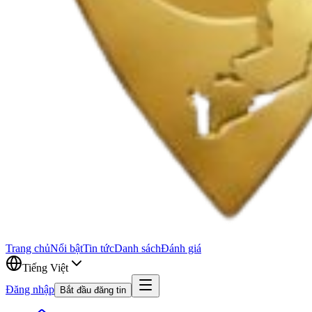
Trang chủ
Nổi bật
Tin tức
Danh sách
Đánh giá
Tiếng Việt
Đăng nhập
Bắt đầu đăng tin