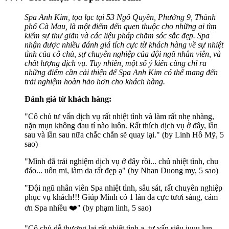
Spa Anh Kim, tọa lạc tại 53 Ngô Quyền, Phường 9, Thành
phố Cà Mau, là một điểm đến quen thuộc cho những ai tìm
kiếm sự thư giãn và các liệu pháp chăm sóc sắc đẹp. Spa
nhận được nhiều đánh giá tích cực từ khách hàng về sự nhiệt
tình của cô chủ, sự chuyên nghiệp của đội ngũ nhân viên, và
chất lượng dịch vụ. Tuy nhiên, một số ý kiến cũng chỉ ra
những điểm cần cải thiện để Spa Anh Kim có thể mang đến
trải nghiệm hoàn hảo hơn cho khách hàng.
Đánh giá từ khách hàng:
"Cô chủ tư vấn dịch vụ rất nhiệt tình và làm rất nhẹ nhàng,
nặn mụn không đau tí nào luôn. Rất thích dịch vụ ở đây, lần
sau và lần sau nữa chắc chắn sẽ quay lại." (by Linh Hồ Mỹ, 5
sao)
"Mình đã trải nghiệm dịch vụ ở đây rồi... chủ nhiệt tình, chu
đáo... uốn mi, làm da rất đẹp ạ" (by Nhan Duong my, 5 sao)
"Đội ngũ nhân viên Spa nhiệt tình, sâu sát, rất chuyên nghiệp
phục vụ khách!!! Giúp Mình có 1 làn da cực tươi sáng, cảm
ơn Spa nhiều ❤️" (by phạm linh, 5 sao)
"Cô chủ dễ thương lại rất nhiệt tình ạ, tư vấn siêu iuuu lun