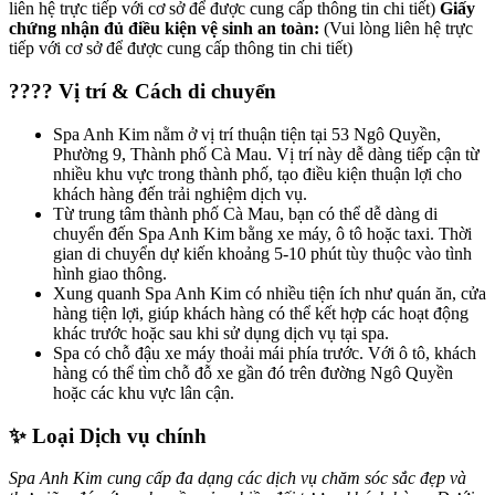
liên hệ trực tiếp với cơ sở để được cung cấp thông tin chi tiết)
Giấy
chứng nhận đủ điều kiện vệ sinh an toàn:
(Vui lòng liên hệ trực
tiếp với cơ sở để được cung cấp thông tin chi tiết)
????️ Vị trí & Cách di chuyển
Spa Anh Kim nằm ở vị trí thuận tiện tại 53 Ngô Quyền,
Phường 9, Thành phố Cà Mau. Vị trí này dễ dàng tiếp cận từ
nhiều khu vực trong thành phố, tạo điều kiện thuận lợi cho
khách hàng đến trải nghiệm dịch vụ.
Từ trung tâm thành phố Cà Mau, bạn có thể dễ dàng di
chuyển đến Spa Anh Kim bằng xe máy, ô tô hoặc taxi. Thời
gian di chuyển dự kiến khoảng 5-10 phút tùy thuộc vào tình
hình giao thông.
Xung quanh Spa Anh Kim có nhiều tiện ích như quán ăn, cửa
hàng tiện lợi, giúp khách hàng có thể kết hợp các hoạt động
khác trước hoặc sau khi sử dụng dịch vụ tại spa.
Spa có chỗ đậu xe máy thoải mái phía trước. Với ô tô, khách
hàng có thể tìm chỗ đỗ xe gần đó trên đường Ngô Quyền
hoặc các khu vực lân cận.
✨ Loại Dịch vụ chính
Spa Anh Kim cung cấp đa dạng các dịch vụ chăm sóc sắc đẹp và