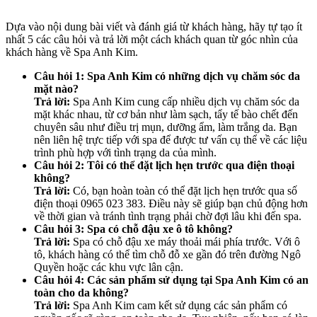
Dựa vào nội dung bài viết và đánh giá từ khách hàng, hãy tự tạo ít
nhất 5 các câu hỏi và trả lời một cách khách quan từ góc nhìn của
khách hàng về Spa Anh Kim.
Câu hỏi 1: Spa Anh Kim có những dịch vụ chăm sóc da
mặt nào?
Trả lời:
Spa Anh Kim cung cấp nhiều dịch vụ chăm sóc da
mặt khác nhau, từ cơ bản như làm sạch, tẩy tế bào chết đến
chuyên sâu như điều trị mụn, dưỡng ẩm, làm trắng da. Bạn
nên liên hệ trực tiếp với spa để được tư vấn cụ thể về các liệu
trình phù hợp với tình trạng da của mình.
Câu hỏi 2: Tôi có thể đặt lịch hẹn trước qua điện thoại
không?
Trả lời:
Có, bạn hoàn toàn có thể đặt lịch hẹn trước qua số
điện thoại 0965 023 383. Điều này sẽ giúp bạn chủ động hơn
về thời gian và tránh tình trạng phải chờ đợi lâu khi đến spa.
Câu hỏi 3: Spa có chỗ đậu xe ô tô không?
Trả lời:
Spa có chỗ đậu xe máy thoải mái phía trước. Với ô
tô, khách hàng có thể tìm chỗ đỗ xe gần đó trên đường Ngô
Quyền hoặc các khu vực lân cận.
Câu hỏi 4: Các sản phẩm sử dụng tại Spa Anh Kim có an
toàn cho da không?
Trả lời:
Spa Anh Kim cam kết sử dụng các sản phẩm có