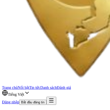
Trang chủ
Nổi bật
Tin tức
Danh sách
Đánh giá
Tiếng Việt
Đăng nhập
Bắt đầu đăng tin