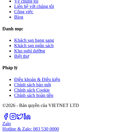
Về chúng tôi
Liên hệ với chúng tôi
Công việc
Blog
Danh mục
Khách sạn hạng sang
Khách sạn ngân sách
Khu nghỉ dưỡng
Biệt thự
Pháp lý
Điều khoản & Điều kiện
Chính sách bảo mật
Chính sách Cookie
Chính sách hoàn tiền
©2026 - Bản quyền của VIETNET LTD
Zalo
Hotline & Zalo: 083 530 0000