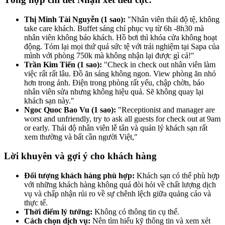
Thị Minh Tài Nguyễn (1 sao):
"Nhân viên thái độ tệ, không
take care khách. Buffet sáng chỉ phục vụ từ 6h -8h30 mà
nhân viên không báo khách. Hồ bơi thì khóa cửa không hoạt
động. Tóm lại mọi thứ quá sức tệ với trải nghiệm tại Sapa của
mình với phòng 750k mà không nhận lại được gì cả!"
Trần Kim Tiến (1 sao):
"Check in check out nhân viên làm
việc rất rất lâu. Đồ ăn sáng không ngon. View phòng ăn nhỏ
hơn trong ảnh. Điện trong phòng rất yếu, chập chờn, báo
nhân viên sửa nhưng không hiệu quả. Sẽ không quay lại
khách sạn này."
Ngoc Quoc Bao Vu (1 sao):
"Receptionist and manager are
worst and unfriendly, try to ask all guests for check out at 9am
or early. Thái độ nhân viên lễ tân và quản lý khách sạn rất
xem thường và bất cần người Việt,"
Lời khuyên và gợi ý cho khách hàng
Đối tượng khách hàng phù hợp:
Khách sạn có thể phù hợp
với những khách hàng không quá đòi hỏi về chất lượng dịch
vụ và chấp nhận rủi ro về sự chênh lệch giữa quảng cáo và
thực tế.
Thời điểm lý tưởng:
Không có thông tin cụ thể.
Cách chọn dịch vụ:
Nên tìm hiểu kỹ thông tin và xem xét