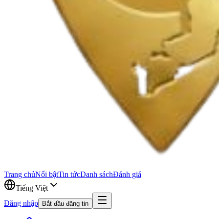
Trang chủ
Nổi bật
Tin tức
Danh sách
Đánh giá
Tiếng Việt
Đăng nhập
Bắt đầu đăng tin