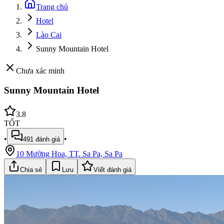
Trang chủ
Hotel
Lào Cai
Sunny Mountain Hotel
Chưa xác minh
Sunny Mountain Hotel
3.8
TỐT
•
•
491
đánh giá
10 Mường Hoa, TT. Sa Pa, Sa Pa
Chia sẻ
Lưu
Viết đánh giá