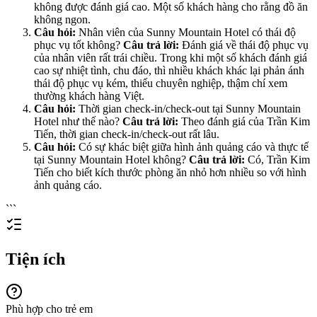
không được đánh giá cao. Một số khách hàng cho rằng đồ ăn
không ngon.
Câu hỏi:
Nhân viên của Sunny Mountain Hotel có thái độ
phục vụ tốt không?
Câu trả lời:
Đánh giá về thái độ phục vụ
của nhân viên rất trái chiều. Trong khi một số khách đánh giá
cao sự nhiệt tình, chu đáo, thì nhiều khách khác lại phản ánh
thái độ phục vụ kém, thiếu chuyên nghiệp, thậm chí xem
thường khách hàng Việt.
Câu hỏi:
Thời gian check-in/check-out tại Sunny Mountain
Hotel như thế nào?
Câu trả lời:
Theo đánh giá của Trần Kim
Tiến, thời gian check-in/check-out rất lâu.
Câu hỏi:
Có sự khác biệt giữa hình ảnh quảng cáo và thực tế
tại Sunny Mountain Hotel không?
Câu trả lời:
Có, Trần Kim
Tiến cho biết kích thước phòng ăn nhỏ hơn nhiều so với hình
ảnh quảng cáo.
```
Tiện ích
Phù hợp cho trẻ em