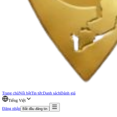
Trang chủ
Nổi bật
Tin tức
Danh sách
Đánh giá
Tiếng Việt
Đăng nhập
Bắt đầu đăng tin