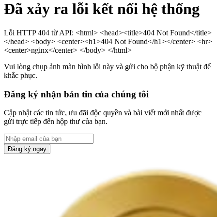
Đã xảy ra lỗi kết nối hệ thống
Lỗi HTTP 404 từ API: <html> <head><title>404 Not Found</title>
</head> <body> <center><h1>404 Not Found</h1></center> <hr>
<center>nginx</center> </body> </html>
Vui lòng chụp ảnh màn hình lỗi này và gửi cho bộ phận kỹ thuật để
khắc phục.
Đăng ký nhận bản tin của chúng tôi
Cập nhật các tin tức, ưu đãi độc quyền và bài viết mới nhất được
gửi trực tiếp đến hộp thư của bạn.
Đăng ký ngay