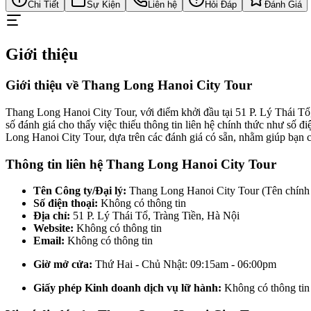
Chi Tiết
Sự Kiện
Liên hệ
Hỏi Đáp
Đánh Giá
Giới thiệu
Giới thiệu về Thang Long Hanoi City Tour
Thang Long Hanoi City Tour, với điểm khởi đầu tại 51 P. Lý Thái Tổ
số đánh giá cho thấy việc thiếu thông tin liên hệ chính thức như số đ
Long Hanoi City Tour, dựa trên các đánh giá có sẵn, nhằm giúp bạn có
Thông tin liên hệ Thang Long Hanoi City Tour
Tên Công ty/Đại lý:
Thang Long Hanoi City Tour (Tên chính 
Số điện thoại:
Không có thông tin
Địa chỉ:
51 P. Lý Thái Tổ, Tràng Tiền, Hà Nội
Website:
Không có thông tin
Email:
Không có thông tin
Giờ mở cửa:
Thứ Hai - Chủ Nhật: 09:15am - 06:00pm
Giấy phép Kinh doanh dịch vụ lữ hành:
Không có thông tin