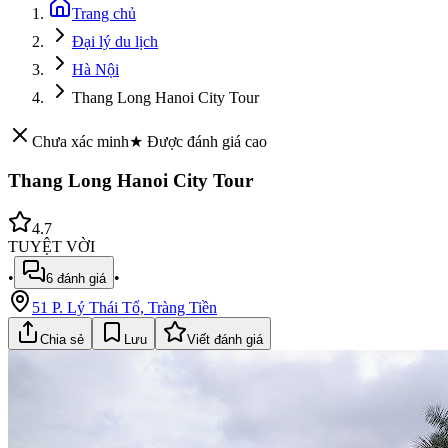
Trang chủ
Đại lý du lịch
Hà Nội
Thang Long Hanoi City Tour
Chưa xác minh
★ Được đánh giá cao
Thang Long Hanoi City Tour
4.7
TUYỆT VỜI
•
•
6
đánh giá
51 P. Lý Thái Tổ, Tràng Tiền
Chia sẻ
Lưu
Viết đánh giá