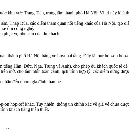
c khu vực Tràng Tiền, trung tâm thành phố Hà Nội. Vị trí này khá thu
 Tháp Rùa, các điểm tham quan nổi tiếng khác của Hà Nội, tạo điều 
, xe ôm công nghệ.
m phục vụ nhu cầu của du khách.
an thành phố Hà Nội bằng xe buýt hai tầng. Đây là tour hop-on hop-off
m tiếng Hàn, Đức, Nga, Trung và Anh), cho phép du khách quốc tế dễ d
trên mở, cho tầm nhìn toàn cảnh, lịch trình hợp lý, các điểm dừng được 
á nhân đến nhóm gia đình, bạn bè.
op-on hop-off khác. Tuy nhiên, thông tin chính xác về giá vé chưa đượ
rình khách hàng thân thiết.