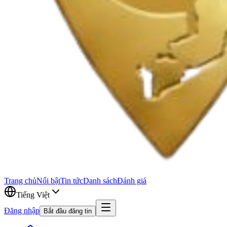
Trang chủ
Nổi bật
Tin tức
Danh sách
Đánh giá
Tiếng Việt
Đăng nhập
Bắt đầu đăng tin