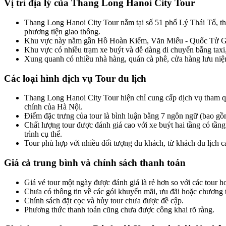
Vị trí địa lý của Thang Long Hanoi City Tour
Thang Long Hanoi City Tour nằm tại số 51 phố Lý Thái Tổ, thuộ
phương tiện giao thông.
Khu vực này nằm gần Hồ Hoàn Kiếm, Văn Miếu - Quốc Tử Giám,
Khu vực có nhiều trạm xe buýt và dễ dàng di chuyển bằng taxi
Xung quanh có nhiều nhà hàng, quán cà phê, cửa hàng lưu niệ
Các loại hình dịch vụ Tour du lịch
Thang Long Hanoi City Tour hiện chỉ cung cấp dịch vụ tham qu
chính của Hà Nội.
Điểm đặc trưng của tour là bình luận bằng 7 ngôn ngữ (bao gồ
Chất lượng tour được đánh giá cao với xe buýt hai tầng có tầng 
trình cụ thể.
Tour phù hợp với nhiều đối tượng du khách, từ khách du lịch c
Giá cả trung bình và chính sách thanh toán
Giá vé tour một ngày được đánh giá là rẻ hơn so với các tour h
Chưa có thông tin về các gói khuyến mãi, ưu đãi hoặc chương t
Chính sách đặt cọc và hủy tour chưa được đề cập.
Phương thức thanh toán cũng chưa được công khai rõ ràng.