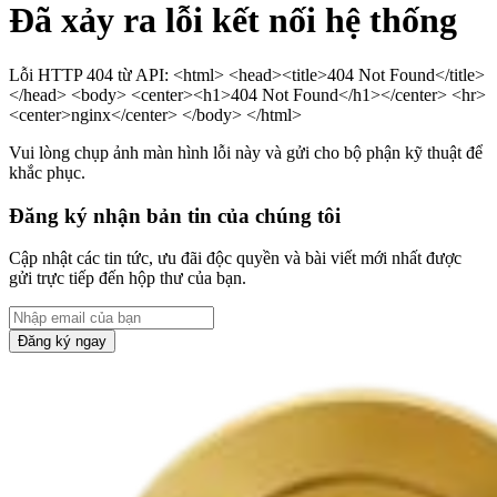
Đã xảy ra lỗi kết nối hệ thống
Lỗi HTTP 404 từ API: <html> <head><title>404 Not Found</title>
</head> <body> <center><h1>404 Not Found</h1></center> <hr>
<center>nginx</center> </body> </html>
Vui lòng chụp ảnh màn hình lỗi này và gửi cho bộ phận kỹ thuật để
khắc phục.
Đăng ký nhận bản tin của chúng tôi
Cập nhật các tin tức, ưu đãi độc quyền và bài viết mới nhất được
gửi trực tiếp đến hộp thư của bạn.
Đăng ký ngay