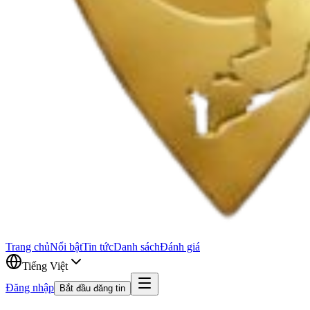
Trang chủ
Nổi bật
Tin tức
Danh sách
Đánh giá
Tiếng Việt
Đăng nhập
Bắt đầu đăng tin