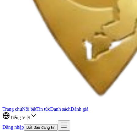
Trang chủ
Nổi bật
Tin tức
Danh sách
Đánh giá
Tiếng Việt
Đăng nhập
Bắt đầu đăng tin