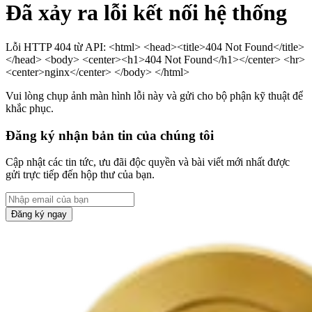
Đã xảy ra lỗi kết nối hệ thống
Lỗi HTTP 404 từ API: <html> <head><title>404 Not Found</title>
</head> <body> <center><h1>404 Not Found</h1></center> <hr>
<center>nginx</center> </body> </html>
Vui lòng chụp ảnh màn hình lỗi này và gửi cho bộ phận kỹ thuật để
khắc phục.
Đăng ký nhận bản tin của chúng tôi
Cập nhật các tin tức, ưu đãi độc quyền và bài viết mới nhất được
gửi trực tiếp đến hộp thư của bạn.
Đăng ký ngay