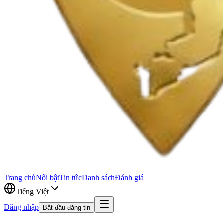
Trang chủ
Nổi bật
Tin tức
Danh sách
Đánh giá
Tiếng Việt
Đăng nhập
Bắt đầu đăng tin