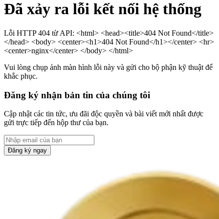
Đã xảy ra lỗi kết nối hệ thống
Lỗi HTTP 404 từ API: <html> <head><title>404 Not Found</title>
</head> <body> <center><h1>404 Not Found</h1></center> <hr>
<center>nginx</center> </body> </html>
Vui lòng chụp ảnh màn hình lỗi này và gửi cho bộ phận kỹ thuật để
khắc phục.
Đăng ký nhận bản tin của chúng tôi
Cập nhật các tin tức, ưu đãi độc quyền và bài viết mới nhất được
gửi trực tiếp đến hộp thư của bạn.
Đăng ký ngay