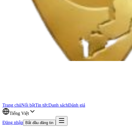
Trang chủ
Nổi bật
Tin tức
Danh sách
Đánh giá
Tiếng Việt
Đăng nhập
Bắt đầu đăng tin