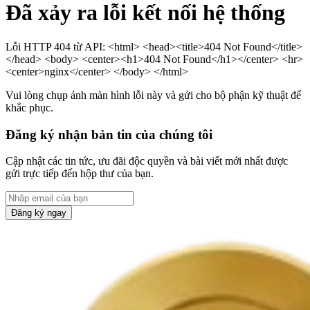
Đã xảy ra lỗi kết nối hệ thống
Lỗi HTTP 404 từ API: <html> <head><title>404 Not Found</title>
</head> <body> <center><h1>404 Not Found</h1></center> <hr>
<center>nginx</center> </body> </html>
Vui lòng chụp ảnh màn hình lỗi này và gửi cho bộ phận kỹ thuật để
khắc phục.
Đăng ký nhận bản tin của chúng tôi
Cập nhật các tin tức, ưu đãi độc quyền và bài viết mới nhất được
gửi trực tiếp đến hộp thư của bạn.
Đăng ký ngay