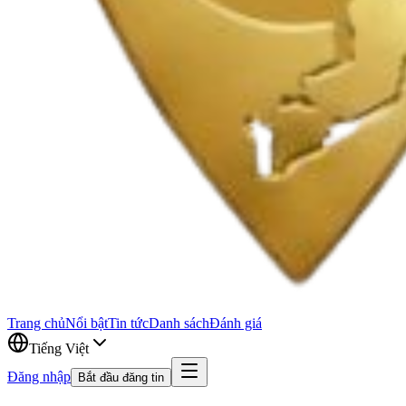
Trang chủ
Nổi bật
Tin tức
Danh sách
Đánh giá
Tiếng Việt
Đăng nhập
Bắt đầu đăng tin