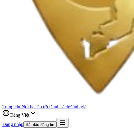
Trang chủ
Nổi bật
Tin tức
Danh sách
Đánh giá
Tiếng Việt
Đăng nhập
Bắt đầu đăng tin