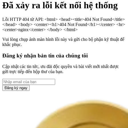
Đã xảy ra lỗi kết nối hệ thống
Lỗi HTTP 404 từ API: <html> <head><title>404 Not Found</title>
</head> <body> <center><h1>404 Not Found</h1></center> <hr>
<center>nginx</center> </body> </html>
Vui lòng chụp ảnh màn hình lỗi này và gửi cho bộ phận kỹ thuật để
khắc phục.
Đăng ký nhận bản tin của chúng tôi
Cập nhật các tin tức, ưu đãi độc quyền và bài viết mới nhất được
gửi trực tiếp đến hộp thư của bạn.
Đăng ký ngay