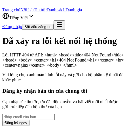
Trang chủ
Nổi bật
Tin tức
Danh sách
Đánh giá
Tiếng Việt
Đăng nhập
Bắt đầu đăng tin
Đã xảy ra lỗi kết nối hệ thống
Lỗi HTTP 404 từ API: <html> <head><title>404 Not Found</title>
</head> <body> <center><h1>404 Not Found</h1></center> <hr>
<center>nginx</center> </body> </html>
Vui lòng chụp ảnh màn hình lỗi này và gửi cho bộ phận kỹ thuật để
khắc phục.
Đăng ký nhận bản tin của chúng tôi
Cập nhật các tin tức, ưu đãi độc quyền và bài viết mới nhất được
gửi trực tiếp đến hộp thư của bạn.
Đăng ký ngay