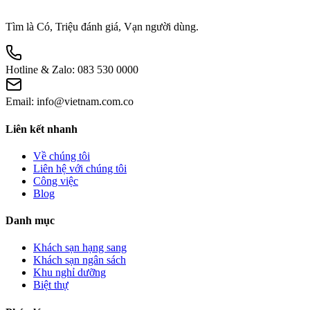
Tìm là Có, Triệu đánh giá, Vạn người dùng.
Hotline & Zalo:
083 530 0000
Email:
info@vietnam.com.co
Liên kết nhanh
Về chúng tôi
Liên hệ với chúng tôi
Công việc
Blog
Danh mục
Khách sạn hạng sang
Khách sạn ngân sách
Khu nghỉ dưỡng
Biệt thự