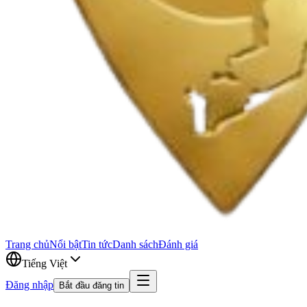
Trang chủ
Nổi bật
Tin tức
Danh sách
Đánh giá
Tiếng Việt
Đăng nhập
Bắt đầu đăng tin