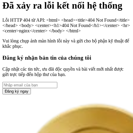
Đã xảy ra lỗi kết nối hệ thống
Lỗi HTTP 404 từ API: <html> <head><title>404 Not Found</title>
</head> <body> <center><h1>404 Not Found</h1></center> <hr>
<center>nginx</center> </body> </html>
Vui lòng chụp ảnh màn hình lỗi này và gửi cho bộ phận kỹ thuật để
khắc phục.
Đăng ký nhận bản tin của chúng tôi
Cập nhật các tin tức, ưu đãi độc quyền và bài viết mới nhất được
gửi trực tiếp đến hộp thư của bạn.
Đăng ký ngay