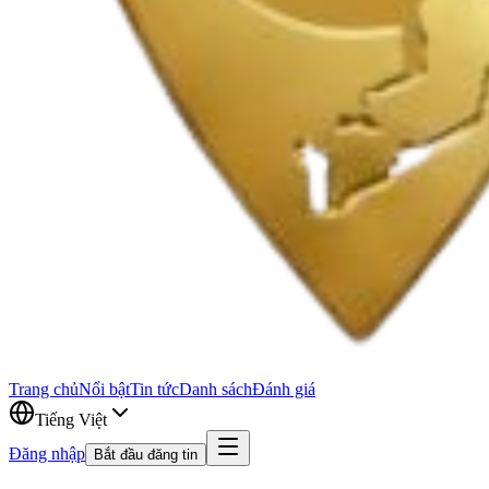
Trang chủ
Nổi bật
Tin tức
Danh sách
Đánh giá
Tiếng Việt
Đăng nhập
Bắt đầu đăng tin