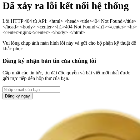
Đã xảy ra lỗi kết nối hệ thống
Lỗi HTTP 404 từ API: <html> <head><title>404 Not Found</title>
</head> <body> <center><h1>404 Not Found</h1></center> <hr>
<center>nginx</center> </body> </html>
Vui lòng chụp ảnh màn hình lỗi này và gửi cho bộ phận kỹ thuật để
khắc phục.
Đăng ký nhận bản tin của chúng tôi
Cập nhật các tin tức, ưu đãi độc quyền và bài viết mới nhất được
gửi trực tiếp đến hộp thư của bạn.
Đăng ký ngay