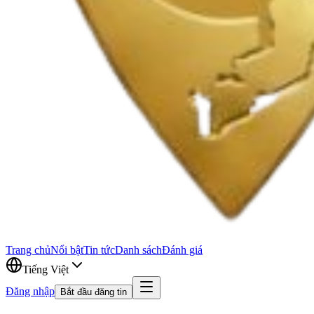
Trang chủ
Nổi bật
Tin tức
Danh sách
Đánh giá
Tiếng Việt
Đăng nhập
Bắt đầu đăng tin