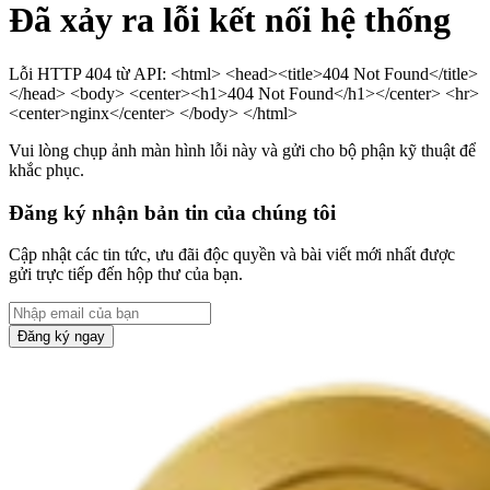
Đã xảy ra lỗi kết nối hệ thống
Lỗi HTTP 404 từ API: <html> <head><title>404 Not Found</title>
</head> <body> <center><h1>404 Not Found</h1></center> <hr>
<center>nginx</center> </body> </html>
Vui lòng chụp ảnh màn hình lỗi này và gửi cho bộ phận kỹ thuật để
khắc phục.
Đăng ký nhận bản tin của chúng tôi
Cập nhật các tin tức, ưu đãi độc quyền và bài viết mới nhất được
gửi trực tiếp đến hộp thư của bạn.
Đăng ký ngay