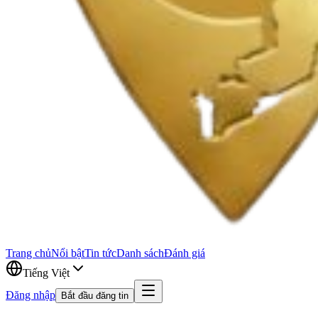
Trang chủ
Nổi bật
Tin tức
Danh sách
Đánh giá
Tiếng Việt
Đăng nhập
Bắt đầu đăng tin