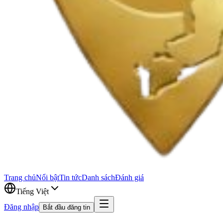
Trang chủ
Nổi bật
Tin tức
Danh sách
Đánh giá
Tiếng Việt
Đăng nhập
Bắt đầu đăng tin