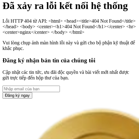
Đã xảy ra lỗi kết nối hệ thống
Lỗi HTTP 404 từ API: <html> <head><title>404 Not Found</title>
</head> <body> <center><h1>404 Not Found</h1></center> <hr>
<center>nginx</center> </body> </html>
Vui lòng chụp ảnh màn hình lỗi này và gửi cho bộ phận kỹ thuật để
khắc phục.
Đăng ký nhận bản tin của chúng tôi
Cập nhật các tin tức, ưu đãi độc quyền và bài viết mới nhất được
gửi trực tiếp đến hộp thư của bạn.
Đăng ký ngay