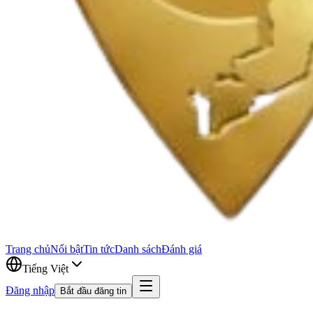
Trang chủ
Nổi bật
Tin tức
Danh sách
Đánh giá
Tiếng Việt
Đăng nhập
Bắt đầu đăng tin