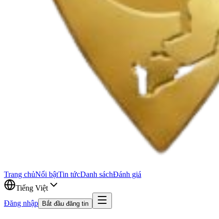
Trang chủ
Nổi bật
Tin tức
Danh sách
Đánh giá
Tiếng Việt
Đăng nhập
Bắt đầu đăng tin