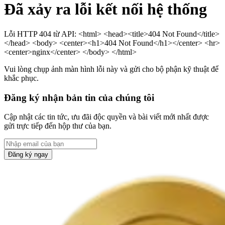
Đã xảy ra lỗi kết nối hệ thống
Lỗi HTTP 404 từ API: <html> <head><title>404 Not Found</title>
</head> <body> <center><h1>404 Not Found</h1></center> <hr>
<center>nginx</center> </body> </html>
Vui lòng chụp ảnh màn hình lỗi này và gửi cho bộ phận kỹ thuật để
khắc phục.
Đăng ký nhận bản tin của chúng tôi
Cập nhật các tin tức, ưu đãi độc quyền và bài viết mới nhất được
gửi trực tiếp đến hộp thư của bạn.
Đăng ký ngay