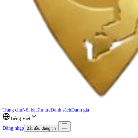
Trang chủ
Nổi bật
Tin tức
Danh sách
Đánh giá
Tiếng Việt
Đăng nhập
Bắt đầu đăng tin