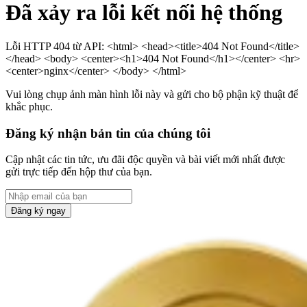
Đã xảy ra lỗi kết nối hệ thống
Lỗi HTTP 404 từ API: <html> <head><title>404 Not Found</title>
</head> <body> <center><h1>404 Not Found</h1></center> <hr>
<center>nginx</center> </body> </html>
Vui lòng chụp ảnh màn hình lỗi này và gửi cho bộ phận kỹ thuật để
khắc phục.
Đăng ký nhận bản tin của chúng tôi
Cập nhật các tin tức, ưu đãi độc quyền và bài viết mới nhất được
gửi trực tiếp đến hộp thư của bạn.
Đăng ký ngay