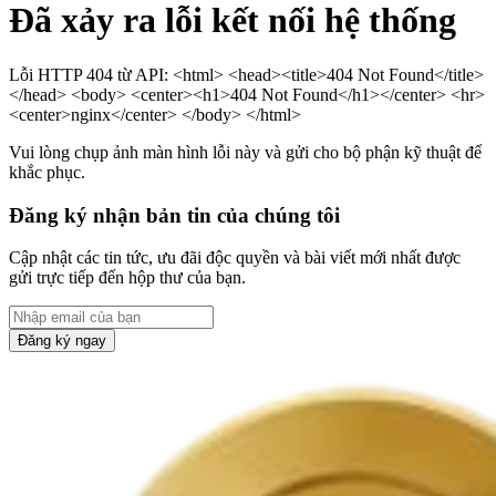
Đã xảy ra lỗi kết nối hệ thống
Lỗi HTTP 404 từ API: <html> <head><title>404 Not Found</title>
</head> <body> <center><h1>404 Not Found</h1></center> <hr>
<center>nginx</center> </body> </html>
Vui lòng chụp ảnh màn hình lỗi này và gửi cho bộ phận kỹ thuật để
khắc phục.
Đăng ký nhận bản tin của chúng tôi
Cập nhật các tin tức, ưu đãi độc quyền và bài viết mới nhất được
gửi trực tiếp đến hộp thư của bạn.
Đăng ký ngay