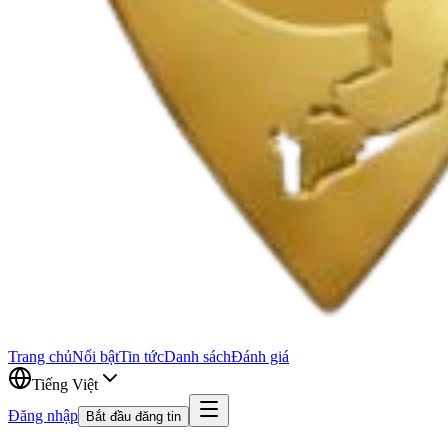
Trang chủ
Nổi bật
Tin tức
Danh sách
Đánh giá
Tiếng Việt
Đăng nhập
Bắt đầu đăng tin