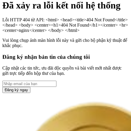
Đã xảy ra lỗi kết nối hệ thống
Lỗi HTTP 404 từ API: <html> <head><title>404 Not Found</title>
</head> <body> <center><h1>404 Not Found</h1></center> <hr>
<center>nginx</center> </body> </html>
Vui lòng chụp ảnh màn hình lỗi này và gửi cho bộ phận kỹ thuật để
khắc phục.
Đăng ký nhận bản tin của chúng tôi
Cập nhật các tin tức, ưu đãi độc quyền và bài viết mới nhất được
gửi trực tiếp đến hộp thư của bạn.
Đăng ký ngay