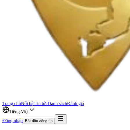
Trang chủ
Nổi bật
Tin tức
Danh sách
Đánh giá
Tiếng Việt
Đăng nhập
Bắt đầu đăng tin