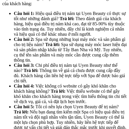
của khách hàng:
Câu hỏi 1:
Hiệu quả điều trị nám tại Uyen Beauty có thực sự
tốt như những đánh giá?
Trả lời:
Theo đánh giá của khách
hàng, hiệu quả điều trị nám khá cao, đạt từ 85-90% tùy thuộc
vào tình trạng da. Tuy nhiên, đây chỉ là kinh nghiệm cá nhân
và hiệu quả có thể khác nhau ở mỗi người.
Câu hỏi 2:
Spa sử dụng những loại máy móc và sản phẩm gì
cho trị liệu nám?
Trả lời:
Spa sử dụng máy móc laser hiện đại
và sản phẩm nhập khẩu từ Tây Ban Nha và Mỹ. Tuy nhiên,
cụ thể tên sản phẩm và máy móc cần được cung cấp thêm
thông tin.
Câu hỏi 3:
Chi phí điều trị nám tại Uyen Beauty như thế
nào?
Trả lời:
Thông tin về giá cả chưa được cung cấp đầy
đủ. Khách hàng cần liên hệ trực tiếp với Spa để được báo giá
chi tiết.
Câu hỏi 4:
Việc không có website có gây khó khăn cho
khách hàng không?
Trả lời:
Việc thiếu website có thể gây
khó khăn cho khách hàng trong việc tìm hiểu thông tin chi tiết
về dịch vụ, giá cả, và đặt lịch hẹn trước.
Câu hỏi 5:
Tôi có nên lựa chọn Uyen Beauty để trị nám?
Trả lời:
Nếu bạn đang tìm kiếm một Spa có hiệu quả điều trị
nám tốt và đội ngũ nhân viên tận tâm, Uyen Beauty có thể là
một lựa chọn phù hợp. Tuy nhiên, hãy liên hệ trực tiếp để
được tư vấn chi tiết và giải đáp thắc mắc trước khi quyết định.