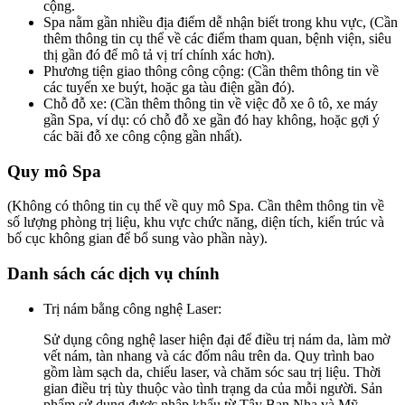
cộng.
Spa nằm gần nhiều địa điểm dễ nhận biết trong khu vực, (Cần
thêm thông tin cụ thể về các điểm tham quan, bệnh viện, siêu
thị gần đó để mô tả vị trí chính xác hơn).
Phương tiện giao thông công cộng: (Cần thêm thông tin về
các tuyến xe buýt, hoặc ga tàu điện gần đó).
Chỗ đỗ xe: (Cần thêm thông tin về việc đỗ xe ô tô, xe máy
gần Spa, ví dụ: có chỗ đỗ xe gần đó hay không, hoặc gợi ý
các bãi đỗ xe công cộng gần nhất).
Quy mô Spa
(Không có thông tin cụ thể về quy mô Spa. Cần thêm thông tin về
số lượng phòng trị liệu, khu vực chức năng, diện tích, kiến trúc và
bố cục không gian để bổ sung vào phần này).
Danh sách các dịch vụ chính
Trị nám bằng công nghệ Laser:
Sử dụng công nghệ laser hiện đại để điều trị nám da, làm mờ
vết nám, tàn nhang và các đốm nâu trên da. Quy trình bao
gồm làm sạch da, chiếu laser, và chăm sóc sau trị liệu. Thời
gian điều trị tùy thuộc vào tình trạng da của mỗi người. Sản
phẩm sử dụng được nhập khẩu từ Tây Ban Nha và Mỹ.