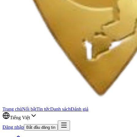
Trang chủ
Nổi bật
Tin tức
Danh sách
Đánh giá
Tiếng Việt
Đăng nhập
Bắt đầu đăng tin