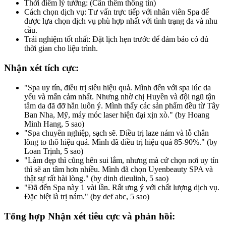
Thời điểm lý tưởng: (Cần thêm thông tin)
Cách chọn dịch vụ: Tư vấn trực tiếp với nhân viên Spa để
được lựa chọn dịch vụ phù hợp nhất với tình trạng da và nhu
cầu.
Trải nghiệm tốt nhất: Đặt lịch hẹn trước để đảm bảo có đủ
thời gian cho liệu trình.
Nhận xét tích cực
:
"Spa uy tín, điều trị siêu hiệu quả. Mình đến với spa lúc da
yếu và mẩn cảm nhất. Nhưng nhờ chị Huyền và đội ngũ tận
tâm da đã đỡ hẳn luôn ý. Mình thấy các sản phẩm đều từ Tây
Ban Nha, Mỹ, máy móc laser hiện đại xịn xò." (by Hoang
Minh Hang, 5 sao)
"Spa chuyên nghiệp, sạch sẽ. Điều trị laze nám và lỗ chân
lông to thô hiệu quả. Mình đã điều trị hiệu quả 85-90%." (by
Loan Trịnh, 5 sao)
"Làm đẹp thì cũng hên sui lắm, nhưng mà cứ chọn nơi uy tín
thì sẽ an tâm hơn nhiều. Mình đã chọn Uyenbeauty SPA và
thật sự rất hài lòng." (by dinh dieulinh, 5 sao)
"Đã đến Spa này 1 vài lần. Rất ưng ý với chất lượng dịch vụ.
Đặc biệt là trị nám." (by def abc, 5 sao)
Tổng hợp Nhận xét tiêu cực và phản hồi: