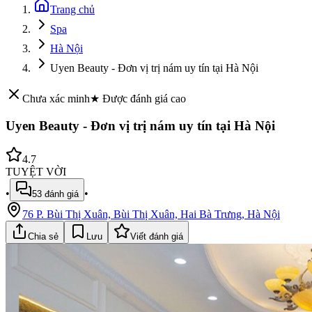
Trang chủ
Spa
Hà Nội
Uyen Beauty - Đơn vị trị nám uy tín tại Hà Nội
Chưa xác minh
★ Được đánh giá cao
Uyen Beauty - Đơn vị trị nám uy tín tại Hà Nội
4.7
TUYỆT VỜI
•
•
53
đánh giá
76 P. Bùi Thị Xuân, Bùi Thị Xuân, Hai Bà Trưng, Hà Nội
Chia sẻ
Lưu
Viết đánh giá