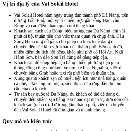
Vị trí địa lý của Val Soleil Hotel
Val Soleil Hotel nằm ngay trung tâm thành phố Đà Nẵng, trên
đường Trần Phú, một vị trí chiến lược gần sông Hàn, cầu
Rồng và các điểm tham quan nổi tiếng khác.
Khách sạn cách cầu Rồng, biểu tượng của Đà Nẵng, chỉ vài
phút đi bộ, thuận tiện cho việc tham quan và chụp ảnh. Cầu
Sông Hàn cũng rất gần, cho phép du khách dễ dàng di
chuyển đến các khu vực khác của thành phố. Bên cạnh đó,
nhiều điểm du lịch nổi tiếng khác như phố cổ Hội An, Ngũ
Hành Sơn, bán đảo Sơn Trà cũng dễ dàng tiếp cận.
Khách sạn dễ dàng tiếp cận bằng nhiều phương tiện giao
thông công cộng như taxi, xe ôm, xe bus. Ngoài ra, việc di
chuyển bằng Grab hoặc taxi rất phổ biến và thuận tiện.
Xung quanh khách sạn có nhiều tiện ích như nhà hàng, quán
cà phê, cửa hàng lưu niệm, siêu thị… đáp ứng đầy đủ nhu
cầu của du khách.
Từ sân bay quốc tế Đà Nẵng, du khách có thể dễ dàng di
chuyển đến khách sạn bằng taxi hoặc đặt dịch vụ đưa đón của
khách sạn (nếu có). Từ trung tâm thành phố, việc di chuyển
đến Val Soleil Hotel rất đơn giản và nhanh chóng.
Quy mô và kiến trúc