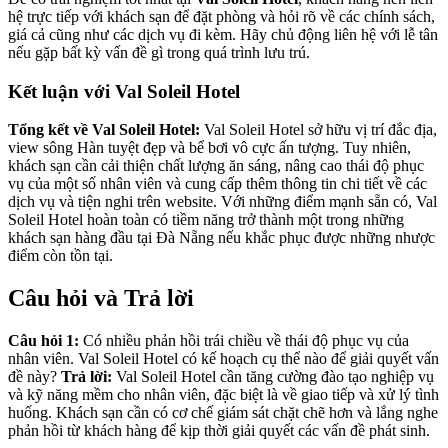
hệ trực tiếp với khách sạn để đặt phòng và hỏi rõ về các chính sách,
giá cả cũng như các dịch vụ đi kèm. Hãy chủ động liên hệ với lễ tân
nếu gặp bất kỳ vấn đề gì trong quá trình lưu trú.
Kết luận với Val Soleil Hotel
Tổng kết về Val Soleil Hotel:
Val Soleil Hotel sở hữu vị trí đắc địa,
view sông Hàn tuyệt đẹp và bể bơi vô cực ấn tượng. Tuy nhiên,
khách sạn cần cải thiện chất lượng ăn sáng, nâng cao thái độ phục
vụ của một số nhân viên và cung cấp thêm thông tin chi tiết về các
dịch vụ và tiện nghi trên website. Với những điểm mạnh sẵn có, Val
Soleil Hotel hoàn toàn có tiềm năng trở thành một trong những
khách sạn hàng đầu tại Đà Nẵng nếu khắc phục được những nhược
điểm còn tồn tại.
Câu hỏi và Trả lời
Câu hỏi 1:
Có nhiều phản hồi trái chiều về thái độ phục vụ của
nhân viên. Val Soleil Hotel có kế hoạch cụ thể nào để giải quyết vấn
đề này?
Trả lời:
Val Soleil Hotel cần tăng cường đào tạo nghiệp vụ
và kỹ năng mềm cho nhân viên, đặc biệt là về giao tiếp và xử lý tình
huống. Khách sạn cần có cơ chế giám sát chặt chẽ hơn và lắng nghe
phản hồi từ khách hàng để kịp thời giải quyết các vấn đề phát sinh.