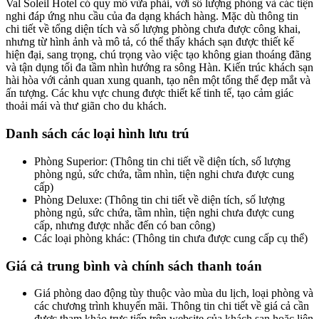
Val Soleil Hotel có quy mô vừa phải, với số lượng phòng và các tiện
nghi đáp ứng nhu cầu của đa dạng khách hàng. Mặc dù thông tin
chi tiết về tổng diện tích và số lượng phòng chưa được công khai,
nhưng từ hình ảnh và mô tả, có thể thấy khách sạn được thiết kế
hiện đại, sang trọng, chú trọng vào việc tạo không gian thoáng đãng
và tận dụng tối đa tầm nhìn hướng ra sông Hàn. Kiến trúc khách sạn
hài hòa với cảnh quan xung quanh, tạo nên một tổng thể đẹp mắt và
ấn tượng. Các khu vực chung được thiết kế tinh tế, tạo cảm giác
thoải mái và thư giãn cho du khách.
Danh sách các loại hình lưu trú
Phòng Superior: (Thông tin chi tiết về diện tích, số lượng
phòng ngủ, sức chứa, tầm nhìn, tiện nghi chưa được cung
cấp)
Phòng Deluxe: (Thông tin chi tiết về diện tích, số lượng
phòng ngủ, sức chứa, tầm nhìn, tiện nghi chưa được cung
cấp, nhưng được nhắc đến có ban công)
Các loại phòng khác: (Thông tin chưa được cung cấp cụ thể)
Giá cả trung bình và chính sách thanh toán
Giá phòng dao động tùy thuộc vào mùa du lịch, loại phòng và
các chương trình khuyến mãi. Thông tin chi tiết về giá cả cần
được tham khảo trực tiếp trên website của khách sạn hoặc liên