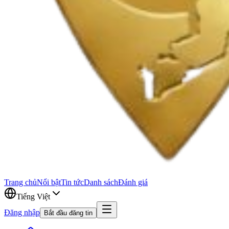
Trang chủ
Nổi bật
Tin tức
Danh sách
Đánh giá
Tiếng Việt
Đăng nhập
Bắt đầu đăng tin