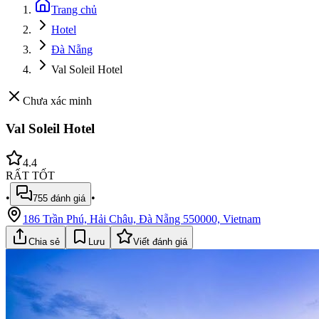
Trang chủ
Hotel
Đà Nẵng
Val Soleil Hotel
Chưa xác minh
Val Soleil Hotel
4.4
RẤT TỐT
•
•
755
đánh giá
186 Trần Phú, Hải Châu, Đà Nẵng 550000, Vietnam
Chia sẻ
Lưu
Viết đánh giá