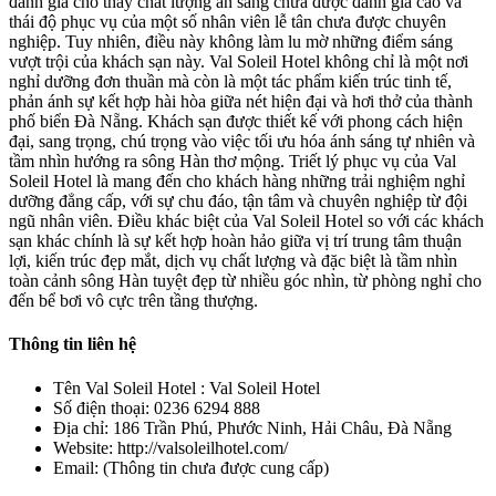
đánh giá cho thấy chất lượng ăn sáng chưa được đánh giá cao và
thái độ phục vụ của một số nhân viên lễ tân chưa được chuyên
nghiệp. Tuy nhiên, điều này không làm lu mờ những điểm sáng
vượt trội của khách sạn này. Val Soleil Hotel không chỉ là một nơi
nghỉ dưỡng đơn thuần mà còn là một tác phẩm kiến trúc tinh tế,
phản ánh sự kết hợp hài hòa giữa nét hiện đại và hơi thở của thành
phố biển Đà Nẵng. Khách sạn được thiết kế với phong cách hiện
đại, sang trọng, chú trọng vào việc tối ưu hóa ánh sáng tự nhiên và
tầm nhìn hướng ra sông Hàn thơ mộng. Triết lý phục vụ của Val
Soleil Hotel là mang đến cho khách hàng những trải nghiệm nghỉ
dưỡng đẳng cấp, với sự chu đáo, tận tâm và chuyên nghiệp từ đội
ngũ nhân viên. Điều khác biệt của Val Soleil Hotel so với các khách
sạn khác chính là sự kết hợp hoàn hảo giữa vị trí trung tâm thuận
lợi, kiến trúc đẹp mắt, dịch vụ chất lượng và đặc biệt là tầm nhìn
toàn cảnh sông Hàn tuyệt đẹp từ nhiều góc nhìn, từ phòng nghỉ cho
đến bể bơi vô cực trên tầng thượng.
Thông tin liên hệ
Tên Val Soleil Hotel : Val Soleil Hotel
Số điện thoại: 0236 6294 888
Địa chỉ: 186 Trần Phú, Phước Ninh, Hải Châu, Đà Nẵng
Website: http://valsoleilhotel.com/
Email: (Thông tin chưa được cung cấp)