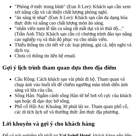
"Phòng ở mức trung bình" (Eun Ji Lee): Khách sạn cần xem
xét nâng cấp và cải thiện chất lượng phòng nghỉ.
"ăn sáng tẻ nhạt" (Eun Ji Lee): Khách sạn cần đa dạng hóa
thực đơn và nâng cao chất lượng món ăn sáng.
"nhân viên nam lễ tân ca sáng rất mất dại và tỏ thái độ..."
(Trần Anh Thi): Khách sạn cần có chương trình đào tạo nâng
cao nghiệp vụ và thái độ phục vụ cho nhân viên.
Thiếu thông tin chi tiết về các loại phòng, giá cả, tiện nghi và
dịch vụ.
Chưa có thông tin liên hệ email.
Gợi ý lịch trình tham quan dựa theo địa điểm
Cầu Rồng: Cách khách sạn vài phút đi bộ. Tham quan và
chụp ảnh vào buổi tối để chiêm ngưỡng màn trình diễn ánh
sáng và lửa của cầu.
Sông Hàn: Ngắm cảnh sông Hàn từ bể bơi vô cực của khách
sạn hoặc đi dạo dọc bờ sông.
Phố cổ Hội An: Khoảng 30 phút lái xe. Tham quan phố cổ,
các di tích lịch sử và thưởng thức ẩm thực địa phương.
Lời khuyên và gợi ý cho khách hàng
Để có trải nghiệm tốt nhất tại
Val Soleil Hotel
, khách hàng nên liên