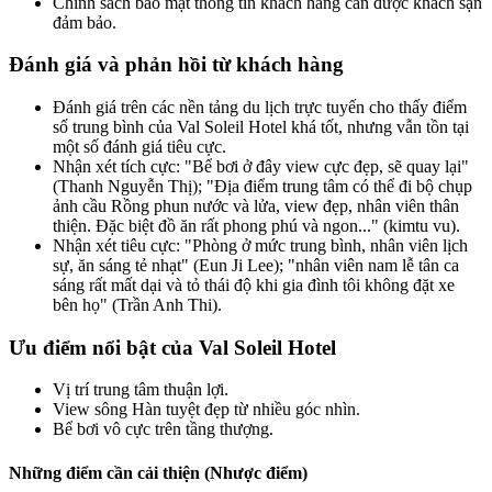
Chính sách bảo mật thông tin khách hàng cần được khách sạn
đảm bảo.
Đánh giá và phản hồi từ khách hàng
Đánh giá trên các nền tảng du lịch trực tuyến cho thấy điểm
số trung bình của Val Soleil Hotel khá tốt, nhưng vẫn tồn tại
một số đánh giá tiêu cực.
Nhận xét tích cực: "Bể bơi ở đây view cực đẹp, sẽ quay lại"
(Thanh Nguyễn Thị); "Địa điểm trung tâm có thể đi bộ chụp
ảnh cầu Rồng phun nước và lửa, view đẹp, nhân viên thân
thiện. Đặc biệt đồ ăn rất phong phú và ngon..." (kimtu vu).
Nhận xét tiêu cực: "Phòng ở mức trung bình, nhân viên lịch
sự, ăn sáng tẻ nhạt" (Eun Ji Lee); "nhân viên nam lễ tân ca
sáng rất mất dại và tỏ thái độ khi gia đình tôi không đặt xe
bên họ" (Trần Anh Thi).
Ưu điểm nổi bật của Val Soleil Hotel
Vị trí trung tâm thuận lợi.
View sông Hàn tuyệt đẹp từ nhiều góc nhìn.
Bể bơi vô cực trên tầng thượng.
Những điểm cần cải thiện (Nhược điểm)