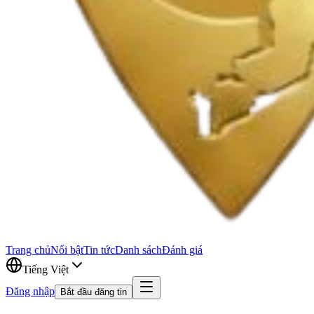
Trang chủ
Nổi bật
Tin tức
Danh sách
Đánh giá
Tiếng Việt
Đăng nhập
Bắt đầu đăng tin