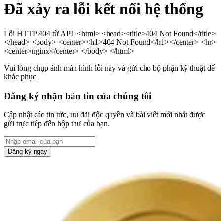
Đã xảy ra lỗi kết nối hệ thống
Lỗi HTTP 404 từ API: <html> <head><title>404 Not Found</title>
</head> <body> <center><h1>404 Not Found</h1></center> <hr>
<center>nginx</center> </body> </html>
Vui lòng chụp ảnh màn hình lỗi này và gửi cho bộ phận kỹ thuật để
khắc phục.
Đăng ký nhận bản tin của chúng tôi
Cập nhật các tin tức, ưu đãi độc quyền và bài viết mới nhất được
gửi trực tiếp đến hộp thư của bạn.
Đăng ký ngay