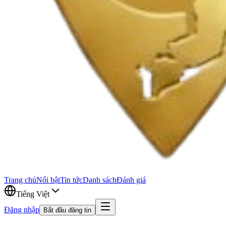
Trang chủ
Nổi bật
Tin tức
Danh sách
Đánh giá
Tiếng Việt
Đăng nhập
Bắt đầu đăng tin