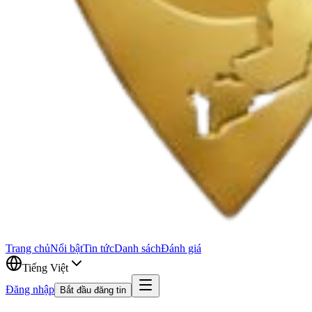
Trang chủ
Nổi bật
Tin tức
Danh sách
Đánh giá
Tiếng Việt
Đăng nhập
Bắt đầu đăng tin