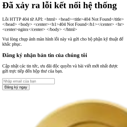
Đã xảy ra lỗi kết nối hệ thống
Lỗi HTTP 404 từ API: <html> <head><title>404 Not Found</title>
</head> <body> <center><h1>404 Not Found</h1></center> <hr>
<center>nginx</center> </body> </html>
Vui lòng chụp ảnh màn hình lỗi này và gửi cho bộ phận kỹ thuật để
khắc phục.
Đăng ký nhận bản tin của chúng tôi
Cập nhật các tin tức, ưu đãi độc quyền và bài viết mới nhất được
gửi trực tiếp đến hộp thư của bạn.
Đăng ký ngay